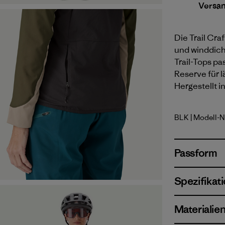
Versa
Die Trail Craf
und winddich
Trail-Tops pa
Reserve für 
Hergestellt i
BLK
| Modell-N
Black
Passform
Spezifikat
Materialie