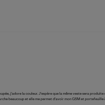
 coupée, j'adore la couleur. J'espère que la même veste sera produite 
marche beaucoup et elle me permet d'avoir mon GSM et portefeuille à l