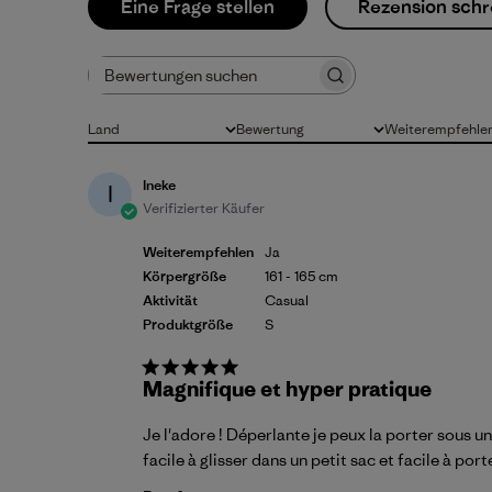
Eine Frage stellen
Rezension schr
Bewertungen suchen
Land
Bewertung
Weiterempfehle
Alle
Alle Bewertungen
Alle
Ineke
I
Verifizierter Käufer
Weiterempfehlen
Ja
Körpergröße
161 - 165 cm
Aktivität
Casual
Produktgröße
S
Magnifique et hyper pratique
Je l'adore ! Déperlante je peux la porter sous un 
facile à glisser dans un petit sac et facile à p