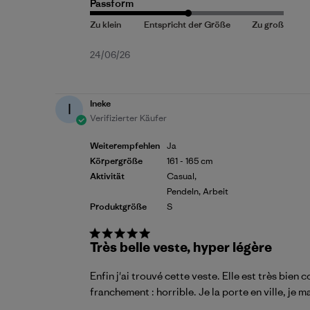
Passform
Veröffentlichungsdatum
24/06/26
Ineke
I
Verifizierter Käufer
Weiterempfehlen
Ja
Körpergröße
161 - 165 cm
Aktivität
Casual,
Pendeln, Arbeit
Produktgröße
S
Très belle veste, hyper légère
Enfin j'ai trouvé cette veste. Elle est très bien
franchement : horrible. Je la porte en ville, je 