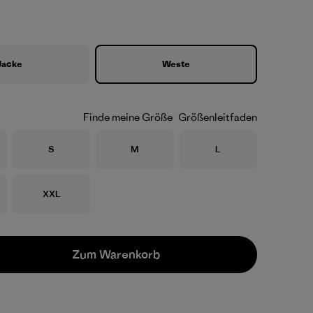
Jacke
Weste
Finde meine Größe
Größenleitfaden
Größe
Größe
Größe
S
M
L
Größe
XXL
Zum Warenkorb