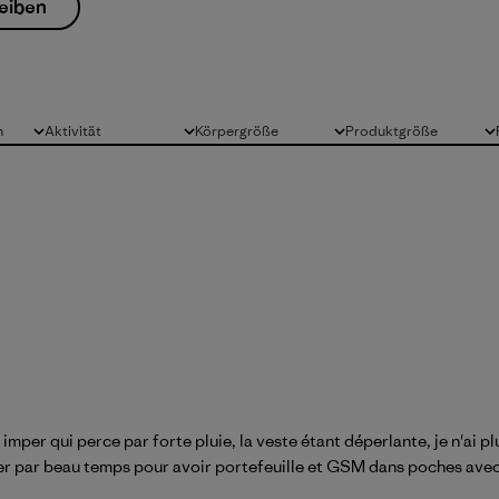
eiben
n
Aktivität
Körpergröße
Produktgröße
Alle
Alle
Alle
imper qui perce par forte pluie, la veste étant déperlante, je n'ai pl
orter par beau temps pour avoir portefeuille et GSM dans poches avec 