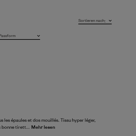
Sortieren nach
:
Passform
Alle
us les épaules et dos mouillés. Tissu hyper léger,
bonne tirett...
Mehr lesen