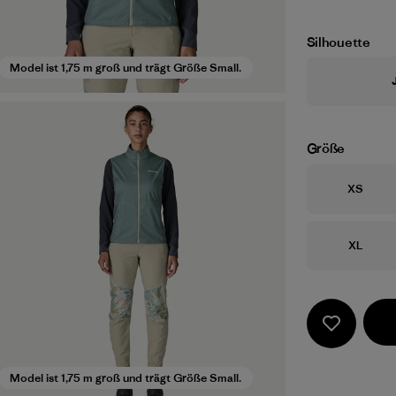
Silhouette
Model ist 1,75 m groß und trägt Größe Small.
Größe
Größe
XS
Größe
XL
Model ist 1,75 m groß und trägt Größe Small.