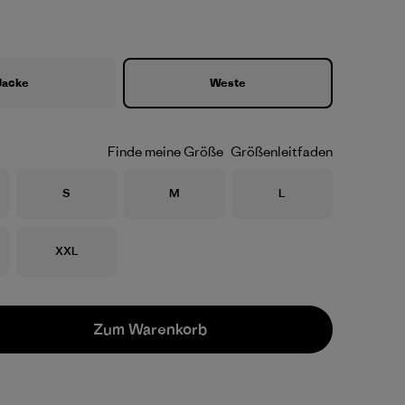
Jacke
Weste
Finde meine Größe
Größenleitfaden
Größe
Größe
Größe
S
M
L
Größe
XXL
Zum Warenkorb