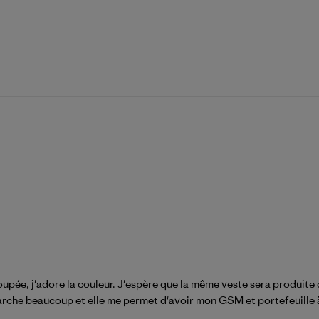
 coupée, j'adore la couleur. J'espère que la même veste sera produite 
marche beaucoup et elle me permet d'avoir mon GSM et portefeuille à l