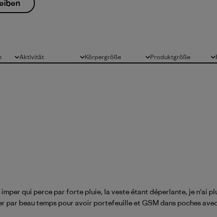
eiben
n
Aktivität
Körpergröße
Produktgröße
Alle
Alle
Alle
imper qui perce par forte pluie, la veste étant déperlante, je n'ai pl
orter par beau temps pour avoir portefeuille et GSM dans poches avec 