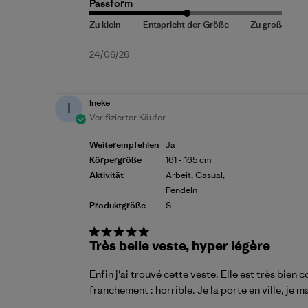
Passform
Veröffentlichungsdatum
24/06/26
Ineke
I
Verifizierter Käufer
Weiterempfehlen
Ja
Körpergröße
161 - 165 cm
Aktivität
Arbeit, Casual,
Pendeln
Produktgröße
S
Très belle veste, hyper légère
Enfin j'ai trouvé cette veste. Elle est très bien
franchement : horrible. Je la porte en ville, je 