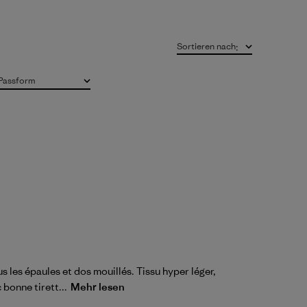
Sortieren nach
:
Passform
Alle
us les épaules et dos mouillés. Tissu hyper léger,
bonne tirett...
Mehr lesen