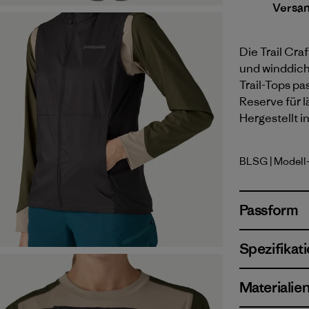
Versa
Die Trail Craf
und winddich
Trail-Tops pa
Reserve für 
Hergestellt i
BLSG
| Modell
Blue Sage
Passform
Spezifikat
Materialie