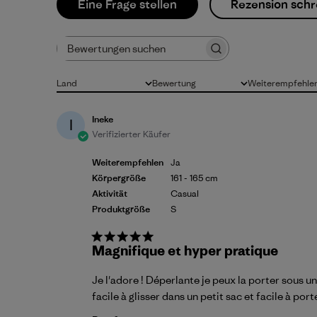
Eine Frage stellen
Rezension schr
Bewertungen suchen
Land
Bewertung
Weiterempfehle
Alle
Alle Bewertungen
Alle
Ineke
I
Verifizierter Käufer
Weiterempfehlen
Ja
Körpergröße
161 - 165 cm
Aktivität
Casual
Produktgröße
S
Magnifique et hyper pratique
Je l'adore ! Déperlante je peux la porter sous un 
facile à glisser dans un petit sac et facile à p