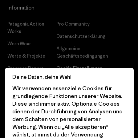
Information
Patagonia Action
Pro Community
Works
Datenschutzerklärung
Worn Wear
Allgemeine
Werte & Projekte
Geschäftsbedingungen
Progress Report
Cookie Einstellungen
Deine Daten, deine Wahl
Business Unusual
Karriere
Wir verwenden essenzielle Cookies für
Klimaziele
Pressekontakt
grundlegende Funktionen unserer Website.
Diese sind immer aktiv. Optionale Cookies
1% For The Planet
Industry program
dienen der Durchführung von Analysen und
Wie wir finanzieren
Affiliate-Programm
dem Schalten von personalisierter
Werbung. Wenn du „Alle akzeptieren“
Geschenkgutscheine
Patagonia Deutschland
wählst, stimmst du der Verwendung
Seitenverzeichnis