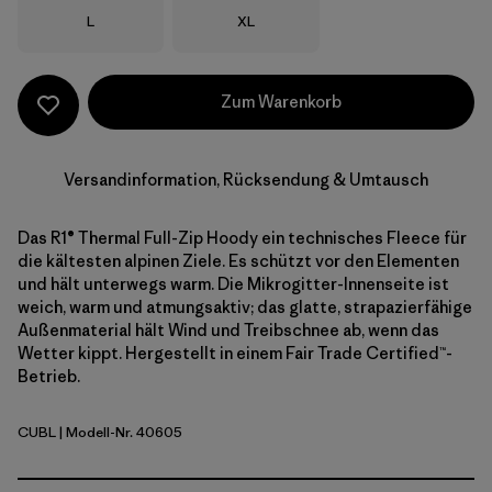
Größe
Größe
L
XL
Zum Warenkorb
Versandinformation, Rücksendung & Umtausch
Das R1® Thermal Full-Zip Hoody ein technisches Fleece für
die kältesten alpinen Ziele. Es schützt vor den Elementen
und hält unterwegs warm. Die Mikrogitter-Innenseite ist
weich, warm und atmungsaktiv; das glatte, strapazierfähige
Außenmaterial hält Wind und Treibschnee ab, wenn das
Wetter kippt. Hergestellt in einem Fair Trade Certified™-
Betrieb.
CUBL
| Modell-Nr. 40605
Current Blue