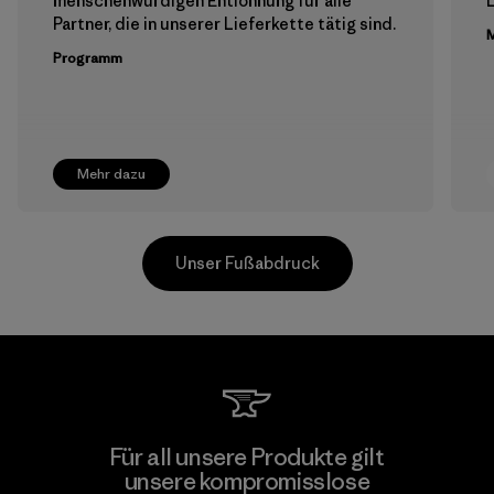
menschenwürdigen Entlohnung für alle
Partner, die in unserer Lieferkette tätig sind.
M
Programm
Mehr dazu
Unser Fußabdruck
MAS Active (Pvt) Ltd. - Asialine
Für all unsere Produkte gilt
unsere kompromisslose
Factory
M