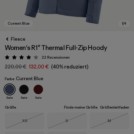
Fleece
Women's R1® Thermal Full-Zip Hoody
22
Rezensionen
Bewertung: 4.1 / 5
220,00 €
132,00 €
(40% reduziert)
Current Blue
Farbe
Current Blue
Sale
Sale
Sale
Größe
Finde meine Größe
Größenleitfaden
Größe
Größe
Größe
XS
S
M
Nicht lieferbar
Nicht lieferbar
Nicht lieferba