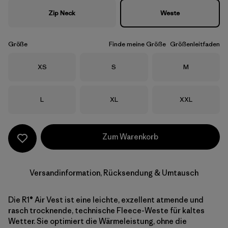
Zip Neck
Weste
Größe
Finde meine Größe
Größenleitfaden
Größe
Größe
Größe
XS
S
M
Größe
Größe
Größe
L
XL
XXL
Zum Warenkorb
Versandinformation, Rücksendung & Umtausch
Die R1® Air Vest ist eine leichte, exzellent atmende und
rasch trocknende, technische Fleece-Weste für kaltes
Wetter. Sie optimiert die Wärmeleistung, ohne die