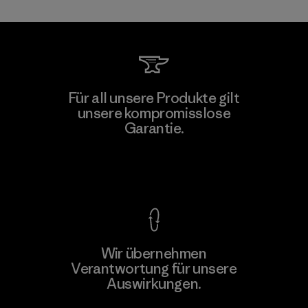
Kingwhale Industries Corp.
Für all unsere Produkte gilt
unsere kompromisslose
Material-supplier
F
Garantie.
Kompromisslose Garantie
Wir übernehmen
Mehr dazu
Verantwortung für unsere
Auswirkungen.