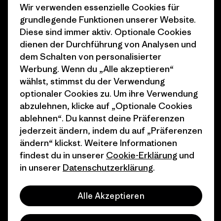
Wir verwenden essenzielle Cookies für
Klimaziele
Pressekontakt
grundlegende Funktionen unserer Website.
Diese sind immer aktiv. Optionale Cookies
1% For The Planet
Industry program
dienen der Durchführung von Analysen und
Wie wir finanzieren
Affiliate-Programm
dem Schalten von personalisierter
Werbung. Wenn du „Alle akzeptieren“
Geschenkgutscheine
Patagonia Deutschland
wählst, stimmst du der Verwendung
Seitenverzeichnis
optionaler Cookies zu. Um ihre Verwendung
Stores in deiner
abzulehnen, klicke auf „Optionale Cookies
Nähe
ablehnen“. Du kannst deine Präferenzen
jederzeit ändern, indem du auf „Präferenzen
ändern“ klickst. Weitere Informationen
findest du in unserer
Cookie-Erklärung
und
in unserer
Datenschutzerklärung
.
© 2026 Patagonia, Inc. All Rights Reserved.
Alle Akzeptieren
Deutsch