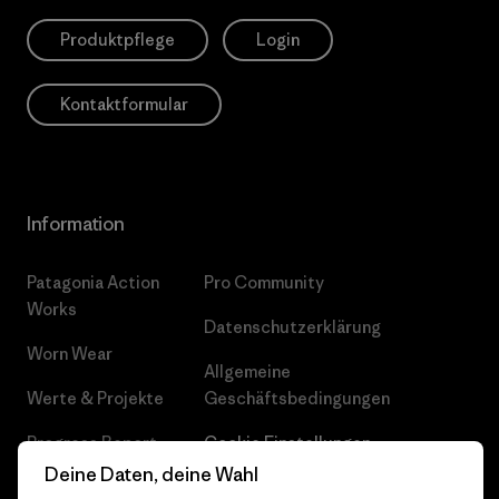
Produktpflege
Login
Kontaktformular
Information
Patagonia Action
Pro Community
Works
Datenschutzerklärung
Worn Wear
Allgemeine
Werte & Projekte
Geschäftsbedingungen
Progress Report
Cookie Einstellungen
Deine Daten, deine Wahl
Business Unusual
Karriere