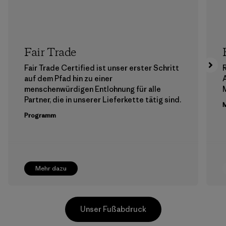
Fair Trade
Fair Trade Certified ist unser erster Schritt
auf dem Pfad hin zu einer
menschenwürdigen Entlohnung für alle
M
Partner, die in unserer Lieferkette tätig sind.
M
Programm
Mehr dazu
Unser Fußabdruck