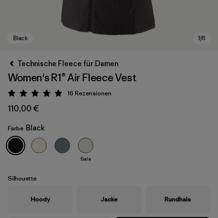
Technische Fleece für Damen
Women's R1® Air Fleece Vest
16
Rezensionen
Bewertung: 4.9 / 5
110,00 €
Black
Farbe
Black
Sale
Silhouette
Hoody
Jacke
Rundhals