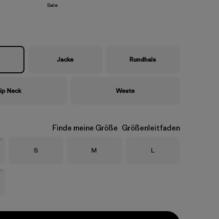
Sale
Jacke
Rundhals
ip Neck
Weste
Finde meine Größe
Größenleitfaden
Größe
Größe
Größe
S
M
L
eferbar
eferbar