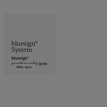
bluesign®
System
bluesign™
zertifiziert für jede
Mehr dazu
Stufe der
Textilherstellung
geeignete
Chemikalien,
Verfahren,
Materialien und
Produkte, die für