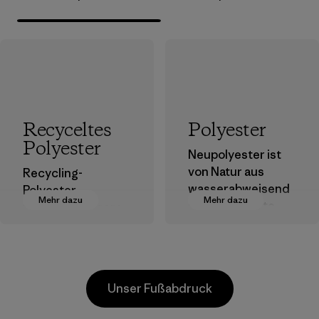
Recyceltes
Polyester
Polyester
Neupolyester ist
von Natur aus
Recycling-
wasserabweisend
Polyester
Mehr dazu
Mehr dazu
und bringt gute
verringert unsere
Leistungen als
Abhängigkeit von
Outdoor-Kleidung.
erdölbasierten
Materialien.
Materialien
Materialien
Unser Fußabdruck