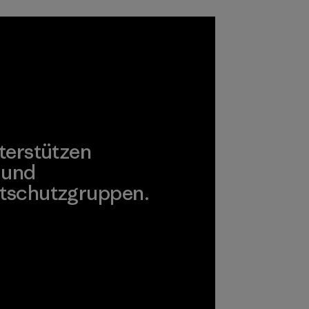
Umwelt, Arbeiter
und Verbraucher
unbedenklich sind.
Programm
terstützen
 und
tschutzgruppen.
agonia Action Works