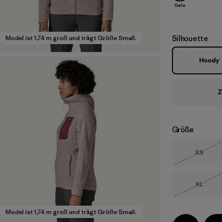
Sale
Silhouette
Model ist 1,74 m groß und trägt Größe Small.
Hoody
Z
Größe
Größe
XS
Nicht li
Größe
XL
Nicht li
Model ist 1,74 m groß und trägt Größe Small.