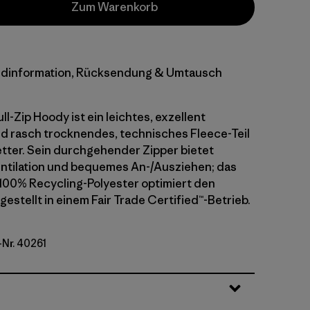
Zum Warenkorb
dinformation, Rücksendung & Umtausch
ull-Zip Hoody ist ein leichtes, exzellent
 rasch trocknendes, technisches Fleece-Teil
etter. Sein durchgehender Zipper bietet
entilation und bequemes An-/Ausziehen; das
 100% Recycling-Polyester optimiert den
estellt in einem Fair Trade Certified™-Betrieb.
-Nr. 40261
et