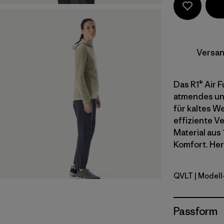
Versan
Das R1® Air F
atmendes und
für kaltes W
effiziente V
Material aus
Komfort. Herg
QVLT
| Modell
Quiet Viol
Passform