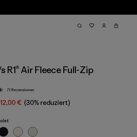
 R1® Air Fleece Full-Zip
71
Rezensionen
ung: 4.5 / 5
112,00 €
(30% reduziert)
iolet