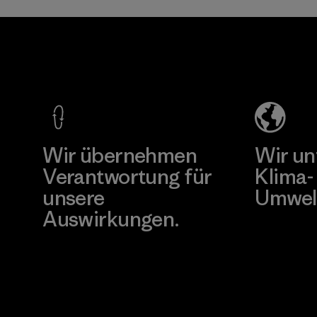
Kingwhale
MAS Active
Industries
(Pvt) Ltd. -
Corp.
Asialine
Material-supplier
Factory
Mehr dazu
Mehr dazu
Wir übernehmen
Wir un
Verantwortung für
Klima-
unsere
Umwel
Auswirkungen.
Besuche Pat
Unser Fußabdruck