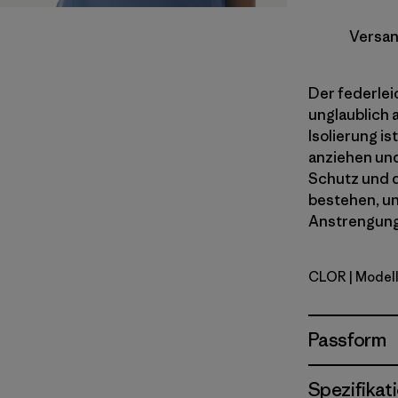
Versan
Der federleic
unglaublich 
Isolierung is
anziehen und
Schutz und 
bestehen, un
Anstrengung
CLOR
| Model
Coal Oran
Passform
Spezifikat