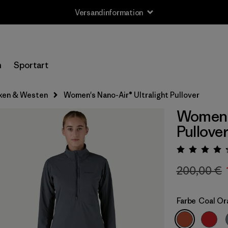
Versandinformation
n
Sportart
ken & Westen
Women's Nano-Air® Ultralight Pullover
Women's
Pullove
Bewert
200,00 €
Farbe
Coal Or