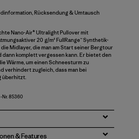
dinformation, Rücksendung & Umtausch
hte Nano-Air® Ultralight Pullover mit
atmungsaktiver 20 g/m² FullRange™ Synthetik-
t die Midlayer, die man am Start seiner Bergtour
 dann komplett vergessen kann. Er bietet den
die Wärme, um einen Schneesturm zu
d verhindert zugleich, dass man bei
 überhitzt.
l-Nr. 85360
ge
ionen & Features