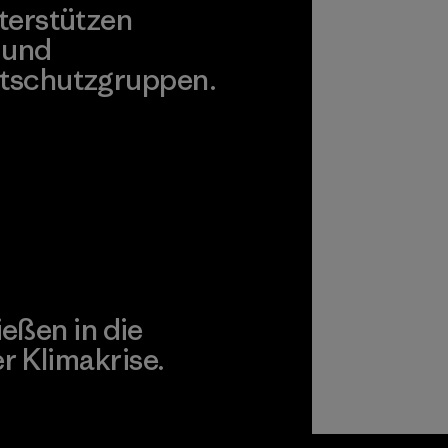
terstützen
 und
tschutzgruppen.
agonia Action Works
ießen in die
 Klimakrise.
gagement