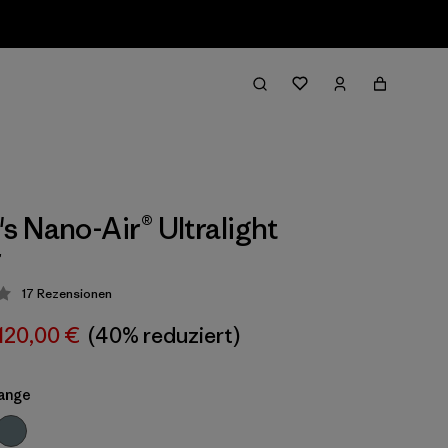
 Nano-Air® Ultralight
r
17
Rezensionen
ung: 4.3 / 5
120,00 €
(40% reduziert)
ange