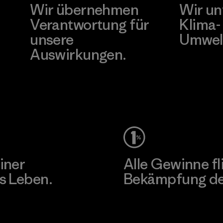
Wir übernehmen
Wir un
Verantwortung für
Klima-
unsere
Umwel
Auswirkungen.
Besuche Pat
Unser Fußabdruck
iner
Alle Gewinne fl
s Leben.
Bekämpfung der
Erfahre mehr über unser En