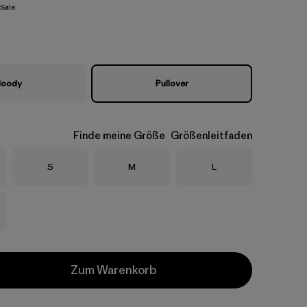
Sale
oody
Pullover
Finde meine Größe
Größenleitfaden
Größe
Größe
Größe
S
M
L
Zum Warenkorb