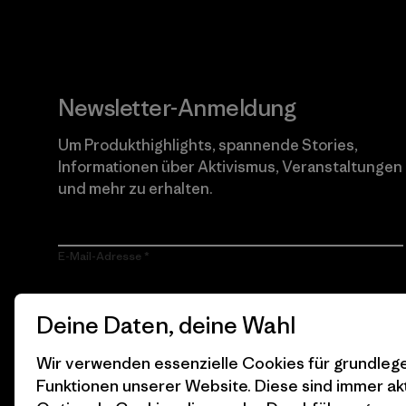
Newsletter-Anmeldung
Um Produkthighlights, spannende Stories,
Informationen über Aktivismus, Veranstaltungen
und mehr zu erhalten.
E-Mail-Adresse
Durch Klicken auf die Anmelden Taste, erkläre mich damit
Deine Daten, deine Wahl
einverstanden, dass Patagonia meine E-Mail-Adresse
verarbeitet und mir E-Mails für Produkt-Highlights, spannende
Stories, Informationen über Aktivismus, Veranstaltungen und
Wir verwenden essenzielle Cookies für grundle
mehr gemäß der
Datenschutzerklärung
von Patagonia zusendet.
Funktionen unserer Website. Diese sind immer akt
Anmelden