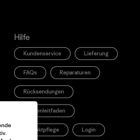
Hilfe
Kundenservice
Lieferung
FAQs
Reparaturen
Rücksendungen
Größenleitfaden
gende
Produktpflege
Login
iv.