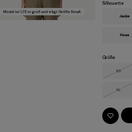
Silhouette
Model ist 1,75 m groß und trägt Größe Small.
Jacke
Hose
Größe
Größe
XS
Nicht li
Größe
XL
Nicht li