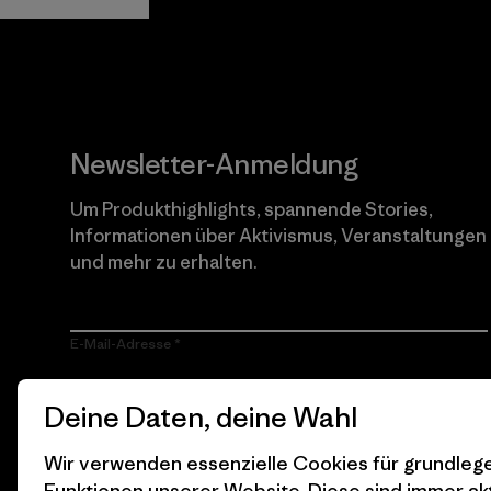
Worn Wear
Newsletter-Anmeldung
Um Produkthighlights, spannende Stories,
Informationen über Aktivismus, Veranstaltungen
und mehr zu erhalten.
E-Mail-Adresse
Durch Klicken auf die Anmelden Taste, erkläre mich damit
Deine Daten, deine Wahl
einverstanden, dass Patagonia meine E-Mail-Adresse
verarbeitet und mir E-Mails für Produkt-Highlights, spannende
Stories, Informationen über Aktivismus, Veranstaltungen und
Wir verwenden essenzielle Cookies für grundle
mehr gemäß der
Datenschutzerklärung
von Patagonia zusendet.
Funktionen unserer Website. Diese sind immer akt