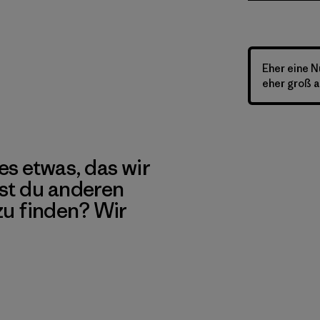
Eher eine N
eher groß a
es etwas, das wir
st du anderen
 zu finden? Wir