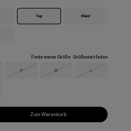
Top
Kleid
Finde meine Größe
Größenleitfaden
Größe
Größe
Größe
S
M
L
eferbar
Nicht lieferbar
Nicht lieferbar
Nicht lieferbar
eferbar
Zum Warenkorb