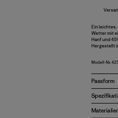
Versan
Ein leichtes
Wetter mit e
Hanf und 45
Hergestellt i
Modell-Nr. 42
Passform
Spezifikat
Materialie