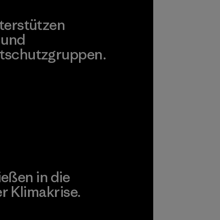
terstützen
 und
tschutzgruppen.
agonia Action Works
ießen in die
 Klimakrise.