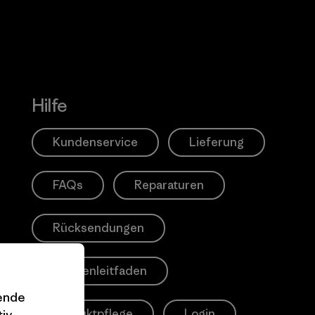
Erfahre mehr über unser En
Hilfe
Kundenservice
Lieferung
FAQs
Reparaturen
Rücksendungen
Größenleitfaden
gende
Produktpflege
Login
iv.