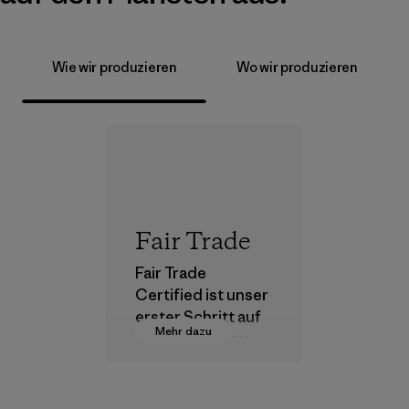
Wie wir produzieren
Wo wir produzieren
Fair Trade
Fair Trade
Certified ist unser
erster Schritt auf
Mehr dazu
dem Pfad hin zu
einer
menschenwürdige
n Entlohnung für