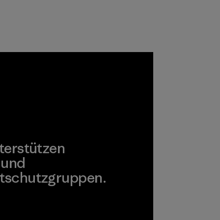
terstützen
 und
tschutzgruppen.
agonia Action Works