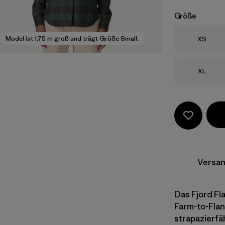
Größe
Größe
Model ist 1,75 m groß und trägt Größe Small.
XS
Größe
XL
Versan
Das Fjord Fla
Farm-to-Flan
strapazierfäh