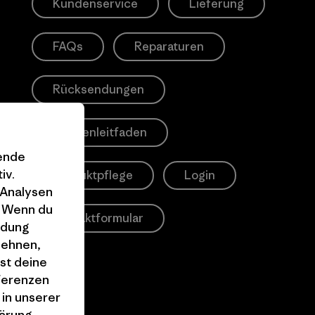
Kundenservice
Lieferung
FAQs
Reparaturen
Rücksendungen
Größenleitfaden
gende
iv.
Produktpflege
Login
 Analysen
. Wenn du
Kontaktformular
ndung
lehnen,
st deine
äferenzen
 in unserer
ärung
.