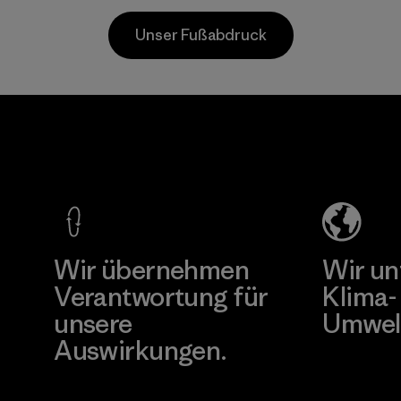
alle Partner, die in
Unser Fußabdruck
unserer
Lieferkette tätig
sind.
Programm
TAV Limited
Factory
Mehr dazu
Wir übernehmen
Wir un
Verantwortung für
Klima-
unsere
Umwel
Auswirkungen.
Besuche Pat