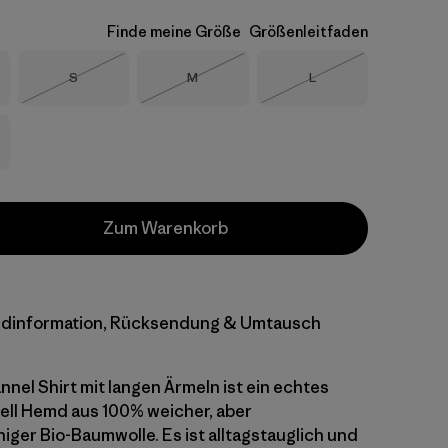
Finde meine Größe
Größenleitfaden
Größe
Größe
Größe
S
M
L
Nicht lieferbar
Nicht lieferbar
Nicht lieferbar
Zum Warenkorb
dinformation, Rücksendung & Umtausch
nnel Shirt mit langen Ärmeln ist ein echtes
ell Hemd aus 100% weicher, aber
iger Bio-Baumwolle. Es ist alltagstauglich und