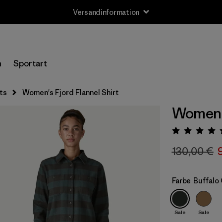
Versandinformation
n
Sportart
ts
Women's Fjord Flannel Shirt
Women's
Bewert
130,00 €
Farbe
Buffalo
Sale
Sale