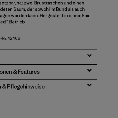
nsetzbar, hat zwei Brusttaschen und einen
deten Saum, der sowohl im Bund als auch
agen werden kann. Hergestellt in einem Fair
ied™-Betrieb.
l-Nr. 42406
heck: Old Growth Green
ionen & Features
n & Pflegehinweise