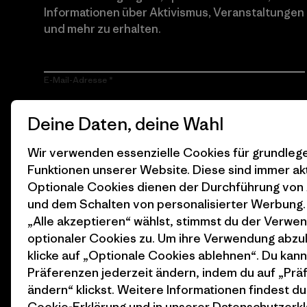
Informationen über Aktivismus, Veranstaltungen
und mehr zu erhalten.
E-Mail-Adresse
Durch Klicken auf die Anmelden Taste, erkläre mich damit
Deine Daten, deine Wahl
einverstanden, dass Patagonia meine E-Mail-Adresse
verarbeitet und mir E-Mails für Produkt-Highlights, spannende
Stories, Informationen über Aktivismus, Veranstaltungen und
Wir verwenden essenzielle Cookies für grundle
mehr gemäß der
Datenschutzerklärung
von Patagonia zusendet.
Funktionen unserer Website. Diese sind immer akt
Optionale Cookies dienen der Durchführung von
Anmelden
und dem Schalten von personalisierter Werbung
„Alle akzeptieren“ wählst, stimmst du der Verwe
optionaler Cookies zu. Um ihre Verwendung abzu
klicke auf „Optionale Cookies ablehnen“. Du kann
Präferenzen jederzeit ändern, indem du auf „Pr
ändern“ klickst. Weitere Informationen findest du
Cookie-Erklärung
und in unserer
Datenschutzerkl