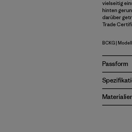
vielseitig ei
hinten gerun
darüber getr
Trade Certif
BCKG
| Model
Buffalo C
Passform
Spezifikat
Materialie