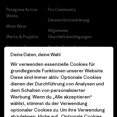
Patagonia Action
Pro Community
Works
Datenschutzerklärung
Worn Wear
Allgemeine
Werte & Projekte
Geschäftsbedingungen
Progress Report
Cookie Einstellungen
Deine Daten, deine Wahl
Business Unusual
Karriere
Wir verwenden essenzielle Cookies für
Klimaziele
Pressekontakt
grundlegende Funktionen unserer Website.
Diese sind immer aktiv. Optionale Cookies
1% For The Planet
Industry program
dienen der Durchführung von Analysen und
Wie wir finanzieren
Affiliate-Programm
dem Schalten von personalisierter
Werbung. Wenn du „Alle akzeptieren“
Geschenkgutscheine
Patagonia Deutschland
wählst, stimmst du der Verwendung
Seitenverzeichnis
optionaler Cookies zu. Um ihre Verwendung
Stores in deiner
abzulehnen, klicke auf „Optionale Cookies
Nähe