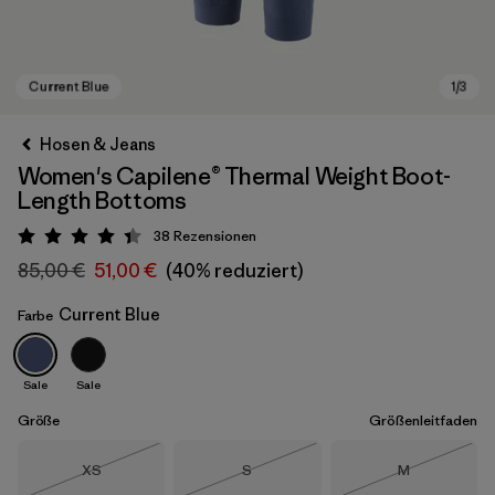
Hosen & Jeans
Women's Capilene® Thermal Weight Boot-
Length Bottoms
38
Rezensionen
Bewertung: 4.4 / 5
85,00 €
51,00 €
(40% reduziert)
Current Blue
Farbe
Current Blue
Sale
Sale
Größe
Größenleitfaden
Größe
Größe
Größe
XS
S
M
Nicht lieferbar
Nicht lieferbar
Nicht lieferba