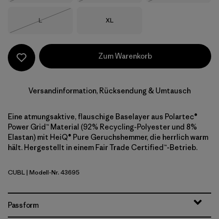
Größe
Größe
L
XL
Nicht lieferbar
Zum Warenkorb
Versandinformation, Rücksendung & Umtausch
Eine atmungsaktive, flauschige Baselayer aus Polartec®
Power Grid™ Material (92% Recycling-Polyester und 8%
Elastan) mit HeiQ® Pure Geruchshemmer, die herrlich warm
hält. Hergestellt in einem Fair Trade Certified™-Betrieb.
CUBL
| Modell-Nr. 43695
Current Blue
Passform