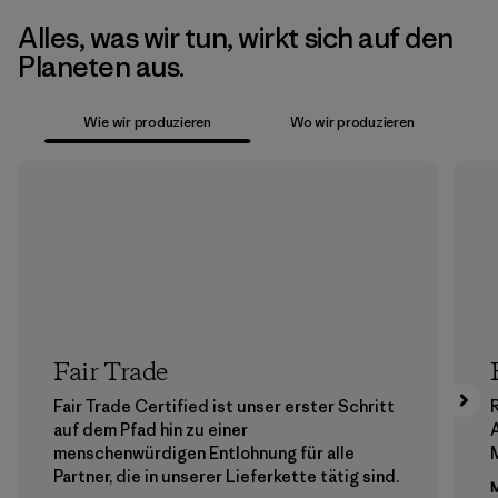
Alles, was wir tun, wirkt sich auf den
Planeten aus.
Wie wir produzieren
Wo wir produzieren
Fair Trade
Fair Trade Certified ist unser erster Schritt
auf dem Pfad hin zu einer
menschenwürdigen Entlohnung für alle
M
Partner, die in unserer Lieferkette tätig sind.
M