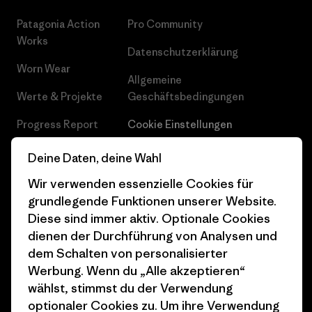
Patagonia Action
Pro Community
Works
Datenschutzerklärung
Worn Wear
Allgemeine
Werte & Projekte
Geschäftsbedingungen
Progress Report
Cookie Einstellungen
Business Unusual
Karriere
Deine Daten, deine Wahl
Klimaziele
Pressekontakt
Wir verwenden essenzielle Cookies für
grundlegende Funktionen unserer Website.
1% For The Planet
Industry program
Diese sind immer aktiv. Optionale Cookies
dienen der Durchführung von Analysen und
Wie wir finanzieren
Affiliate-Programm
dem Schalten von personalisierter
Geschenkgutscheine
Patagonia Deutschland
Werbung. Wenn du „Alle akzeptieren“
Seitenverzeichnis
wählst, stimmst du der Verwendung
Stores in deiner
optionaler Cookies zu. Um ihre Verwendung
Nähe