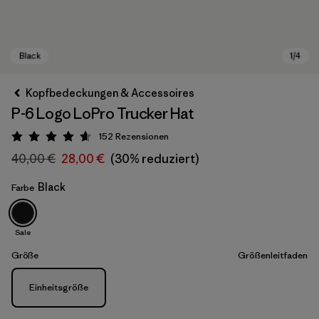
Kopfbedeckungen & Accessoires
P-6 Logo LoPro Trucker Hat
152
Rezensionen
Bewertung: 4.6 / 5
40,00 €
28,00 €
(30% reduziert)
Black
Farbe
Black
Sale
Größe
Größenleitfaden
Größe
Einheitsgröße