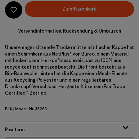
Zum Warenkorb
Versandinformation, Rücksendung & Umtausch
Unsere enger sitzende Truckermütze mit flacher Kappe hat
einen Schirmkern aus NetPlus® von Bureo, einem Material
mit lückenlosem Herkunftsnachweis, das zu 100% aus
recycelten Fischnetzen besteht. Die Front besteht aus
Bio-Baumwolle; hinten hat die Kappe einen Mesh-Einsatz
aus Recycling-Polyester und einen regulierbaren
Druckknopf-Verschluss. Hergestellt in einem Fair Trade
Certified™-Betrieb.
BLK
| Modell-Nr. 38283
Black
Passform