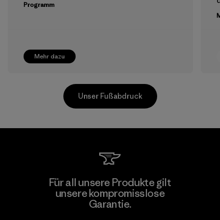
Programm
M
Mehr dazu
Unser Fußabdruck
Greentech Headgear Company
Für all unsere Produkte gilt
Limited - Chau Duc
unsere kompromisslose
Garantie.
Factory