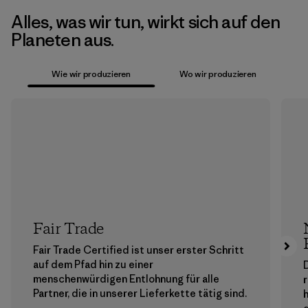
Alles, was wir tun, wirkt sich auf den
Planeten aus.
Wie wir produzieren
Wo wir produzieren
Fair Trade
Fair Trade Certified ist unser erster Schritt
auf dem Pfad hin zu einer
menschenwürdigen Entlohnung für alle
Partner, die in unserer Lieferkette tätig sind.
h