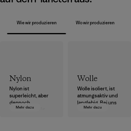
Wie wir produzieren
Wo wir produzieren
Nylon
Wolle
Nylon ist
Wolle isoliert, ist
superleicht, aber
atmungsaktiv und
dennoch
langlebig. Bei uns
Mehr dazu
Mehr dazu
strapazierfähig
kommt nur
und einer der
Schurwolle zum
robustesten
Einsatz, die wir
Kunststoffe, die
nach den strengen