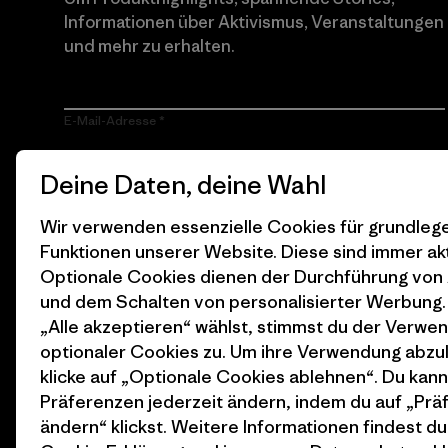
Informationen über Aktivismus, Veranstaltungen
und mehr zu erhalten.
E-Mail-Adresse
Durch Klicken auf die Anmelden Taste, erkläre mich damit
Deine Daten, deine Wahl
einverstanden, dass Patagonia meine E-Mail-Adresse
verarbeitet und mir E-Mails für Produkt-Highlights, spannende
Stories, Informationen über Aktivismus, Veranstaltungen und
Wir verwenden essenzielle Cookies für grundle
mehr gemäß der
Datenschutzerklärung
von Patagonia zusendet.
Funktionen unserer Website. Diese sind immer akt
Optionale Cookies dienen der Durchführung von
Anmelden
und dem Schalten von personalisierter Werbung
„Alle akzeptieren“ wählst, stimmst du der Verwe
optionaler Cookies zu. Um ihre Verwendung abzu
klicke auf „Optionale Cookies ablehnen“. Du kann
Präferenzen jederzeit ändern, indem du auf „Pr
ändern“ klickst. Weitere Informationen findest du