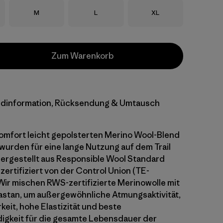
Größe
Größe
Größe
M
L
XL
Zum Warenkorb
dinformation, Rücksendung & Umtausch
omfort leicht gepolsterten Merino Wool-Blend
urden für eine lange Nutzung auf dem Trail
Hergestellt aus Responsible Wool Standard
zertifiziert von der Control Union (TE-
ir mischen RWS-zertifizierte Merinowolle mit
astan, um außergewöhnliche Atmungsaktivität,
keit, hohe Elastizität und beste
igkeit für die gesamte Lebensdauer der