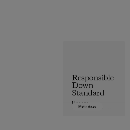
Responsible
Down
Standard
Unsere
Mehr dazu
Daunenlieferkette
ist nach dem
Responsible Down