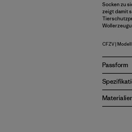
Socken zu si
zeigt damit 
Tierschutzpr
Wollerzeugu
CFZV
| Modell
Classic Fi
Passform
Spezifikat
Materialie