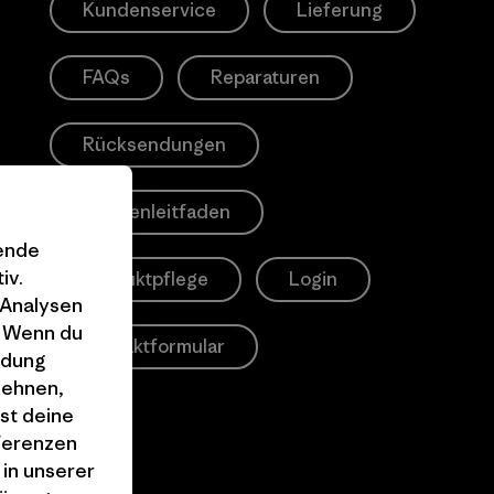
Kundenservice
Lieferung
FAQs
Reparaturen
Rücksendungen
Größenleitfaden
gende
iv.
Produktpflege
Login
 Analysen
. Wenn du
Kontaktformular
ndung
lehnen,
st deine
äferenzen
 in unserer