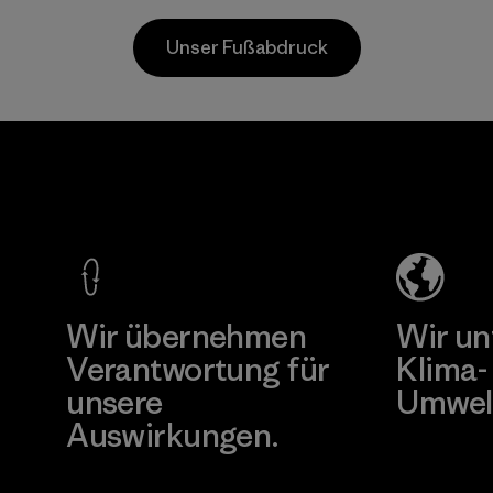
wir in unserer
Richtlinien des
Unser Fußabdruck
Kleidung und
Responsible Wool
Ausrüstung
Standard
verwenden.
beziehen.
Außerdem nutzen
Materialien
Nester
wir recycelte
Hosiery
Wolle, um die
Lebensdauer von
Factory
wertvollen, bereits
produzierten
Mehr dazu
Fasern zu
verlängern.
Wir übernehmen
Wir un
Materialien
Verantwortung für
Klima-
unsere
Umwel
Auswirkungen.
Besuche Pat