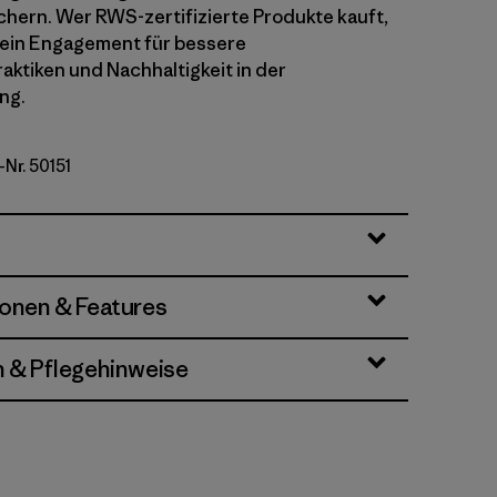
chern. Wer RWS-zertifizierte Produkte kauft,
sein Engagement für bessere
aktiken und Nachhaltigkeit in der
ng.
-Nr. 50151
tz Roy: Viking Blue
ionen & Features
n & Pflegehinweise