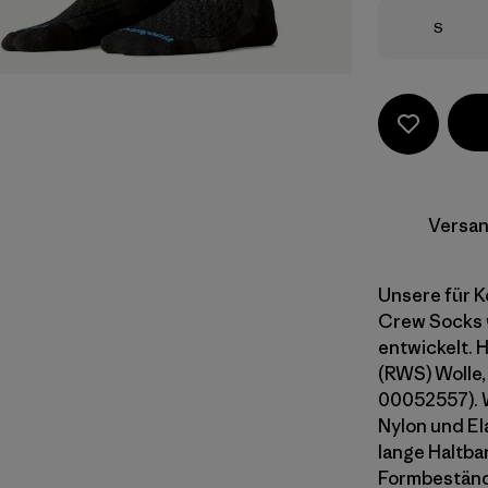
Größe
S
Versan
Unsere für K
Crew Socks w
entwickelt. 
(RWS) Wolle, 
00052557). W
Nylon und El
lange Haltbar
Formbeständ