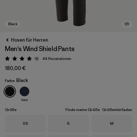
Hosen für Herren
Men's Wind Shield Pants
44
Rezensionen
Bewertung: 4.2 / 5
180,00 €
Black
Farbe
Black
Sale
Größe
Finde meine Größe
Größenleitfaden
Größe
Größe
Größe
XS
S
M