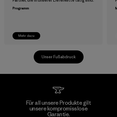
Partner, die in unserer Lieferkette tätig sind.
Programm
M
Mehr dazu
Unser Fußabdruck
Youngone Namdinh Co., Ltd.
Für all unsere Produkte gilt
unsere kompromisslose
Factory
Garantie.