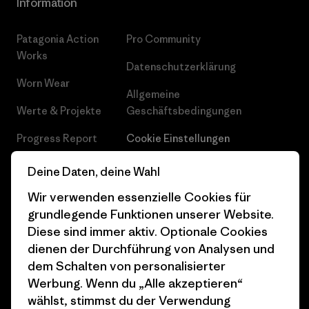
Information
Patagonia Action
Pro Community
Works
Datenschutzerklärung
Worn Wear
Allgemeine
Werte & Projekte
Geschäftsbedingungen
Progress Report
Cookie Einstellungen
Business Unusual
Karriere
Deine Daten, deine Wahl
Klimaziele
Pressekontakt
Wir verwenden essenzielle Cookies für
grundlegende Funktionen unserer Website.
1% For The Planet
Industry program
Diese sind immer aktiv. Optionale Cookies
dienen der Durchführung von Analysen und
Wie wir finanzieren
Affiliate-Programm
dem Schalten von personalisierter
Geschenkgutscheine
Patagonia Deutschland
Werbung. Wenn du „Alle akzeptieren“
Seitenverzeichnis
wählst, stimmst du der Verwendung
Stores in deiner