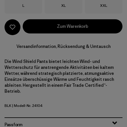
Größe
Größe
Größe
L
XL
XXL
Zum Warenkorb
Versandinformation, Rücksendung & Umtausch
Die Wind Shield Pants bietet leichten Wind- und
Wetterschutz für anstrengende Aktivitäten bei kaltem
Wetter, während strategisch platzierte, atmungsaktive
Einsätze überschüssige Wärme und Feuchtigkeit rasch
ableiten. Hergestellt in einem Fair Trade Certified™-
Betrieb.
BLK
| Modell-Nr. 24104
Black
Passform