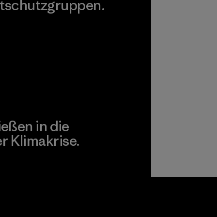
tschutzgruppen.
agonia Action Works
ießen in die
 Klimakrise.
gagement