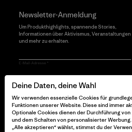
Newsletter-Anmeldung
Um Produkthighlights, spannende Stories,
Informationen über Aktivismus, Veranstaltungen
und mehr zu erhalten.
E-Mail-Adresse
Durch Klicken auf die Anmelden Taste, erkläre mich damit
Deine Daten, deine Wahl
einverstanden, dass Patagonia meine E-Mail-Adresse
verarbeitet und mir E-Mails für Produkt-Highlights, spannende
Stories, Informationen über Aktivismus, Veranstaltungen und
Wir verwenden essenzielle Cookies für grundle
mehr gemäß der
Datenschutzerklärung
von Patagonia zusendet.
Funktionen unserer Website. Diese sind immer akt
Anmelden
Optionale Cookies dienen der Durchführung von
und dem Schalten von personalisierter Werbung
„Alle akzeptieren“ wählst, stimmst du der Verwe