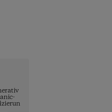
erativ
anic-
fizierun