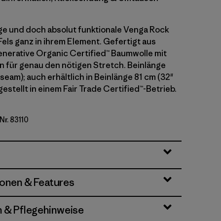
ge und doch absolut funktionale Venga Rock
Fels ganz in ihrem Element. Gefertigt aus
enerative Organic Certified™ Baumwolle mit
n für genau den nötigen Stretch. Beinlänge
seam); auch erhältlich in Beinlänge 81 cm (32"
estellt in einem Fair Trade Certified™-Betrieb.
Nr. 83110
ionen & Features
n & Pflegehinweise