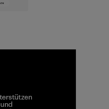
azu
ative
ist der
 Bioanbau-
, der
und Tier
terstützt,
am zur
ung
 Planeten
gen.
terstützen
 und