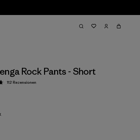
enga Rock Pants - Short
112
Rezensionen
ung: 4.7 / 5
k