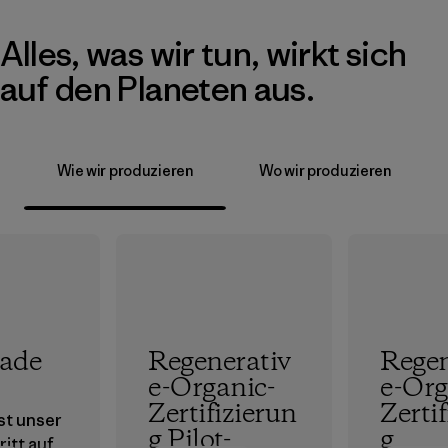
Alles, was wir tun, wirkt sich
auf den Planeten aus.
Wie wir produzieren
Wo wir produzieren
rade
Regenerativ
Regen
e-Organic-
e-Org
Zertifizierun
Zerti
ist unser
g Pilot-
g
ritt auf