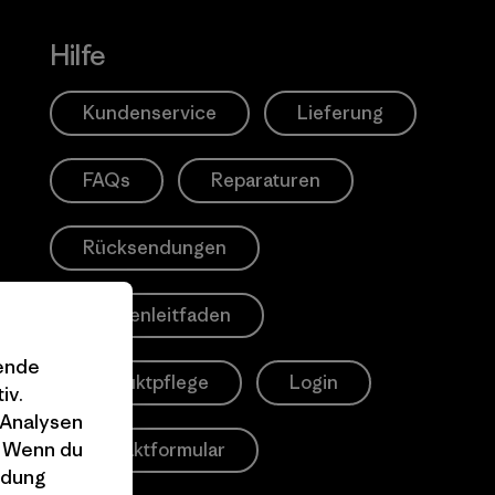
Hilfe
Kundenservice
Lieferung
FAQs
Reparaturen
Rücksendungen
Größenleitfaden
gende
Produktpflege
Login
iv.
 Analysen
. Wenn du
Kontaktformular
ndung