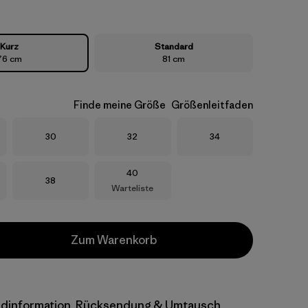
Kurz
Standard
76 cm
81 cm
Finde meine Größe
Größenleitfaden
Größe
Größe
Größe
30
32
34
Größe
40
Größe
38
Warteliste
Zum Warenkorb
dinformation, Rücksendung & Umtausch