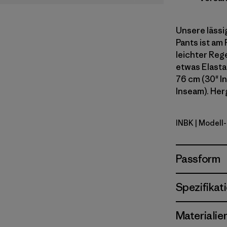
Unsere lässi
Pants ist am 
leichter Reg
etwas Elasta
76 cm (30" In
Inseam). Herg
INBK
| Modell-
Ink Black
Passform
Spezifikat
Materialie