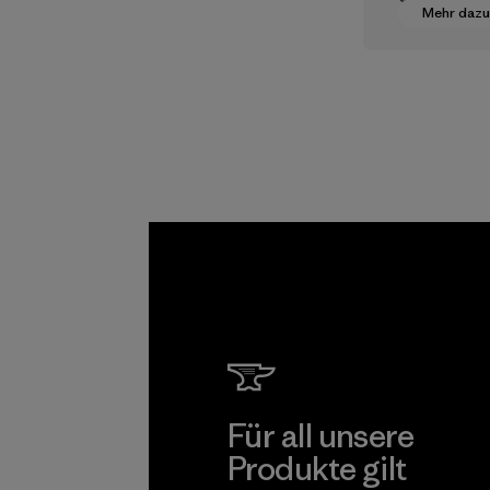
Mehr dazu
dem Pfad h
einer
menschen
n Entlohnu
alle Partner
unserer
Lieferkette
sind.
Programm
Für all unsere
Produkte gilt