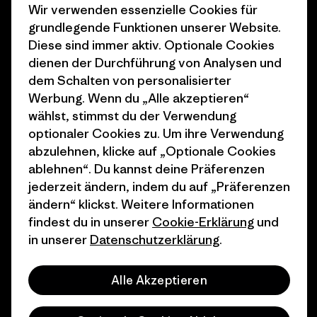
Klimaziele
Pressekontakt
Wir verwenden essenzielle Cookies für
grundlegende Funktionen unserer Website.
1% For The Planet
Industry program
Diese sind immer aktiv. Optionale Cookies
dienen der Durchführung von Analysen und
Wie wir finanzieren
Affiliate-Programm
dem Schalten von personalisierter
Geschenkgutscheine
Patagonia Deutschland
Werbung. Wenn du „Alle akzeptieren“
Seitenverzeichnis
wählst, stimmst du der Verwendung
Stores in deiner
optionaler Cookies zu. Um ihre Verwendung
Nähe
abzulehnen, klicke auf „Optionale Cookies
ablehnen“. Du kannst deine Präferenzen
jederzeit ändern, indem du auf „Präferenzen
ändern“ klickst. Weitere Informationen
findest du in unserer
Cookie-Erklärung
und
© 2026 Patagonia, Inc. All Rights Reserved.
in unserer
Datenschutzerklärung
.
Alle Akzeptieren
Deutsch