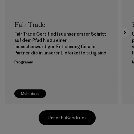
Fair Trade
Fair Trade Certified ist unser erster Schritt
auf dem Pfad hin zu einer
menschenwürdigen Entlohnung für alle
Partner, die in unserer Lieferkette tätig sind.
Programm
M
Mehr dazu
Unser Fußabdruck