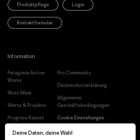
Produktpflege
Login
Kontaktformular
Information
Patagonia Action
Pro Community
Works
Datenschutzerklärung
Worn Wear
Allgemeine
Werte & Projekte
Geschäftsbedingungen
Progress Report
Cookie Einstellungen
Business Unusual
Karriere
Deine Daten, deine Wahl