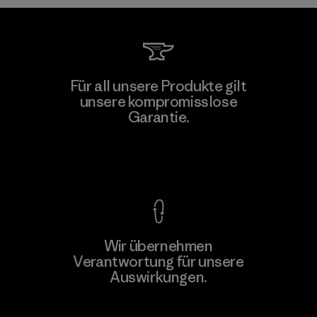
Singtex Industrial
Für all unsere Produkte gilt
unsere kompromisslose
Material-supplier
Garantie.
F
Kompromisslose Garantie
Wir übernehmen
Mehr dazu
Verantwortung für unsere
Auswirkungen.