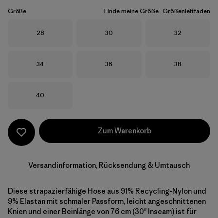
Größe
Finde meine Größe
Größenleitfaden
Größe
Größe
Größe
28
30
32
Größe
Größe
Größe
34
36
38
Größe
40
Zum Warenkorb
Versandinformation, Rücksendung & Umtausch
Diese strapazierfähige Hose aus 91% Recycling-Nylon und
9% Elastan mit schmaler Passform, leicht angeschnittenen
Knien und einer Beinlänge von 76 cm (30" Inseam) ist für