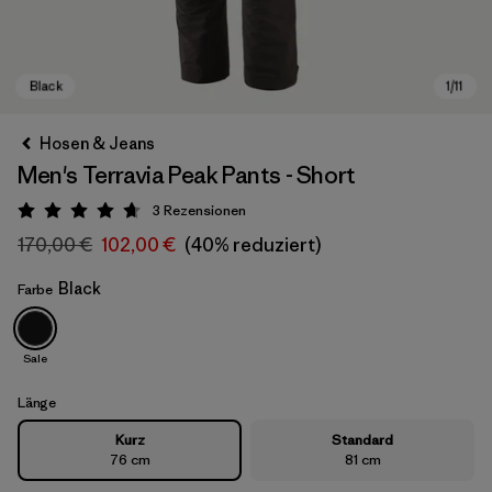
Hosen & Jeans
Men's Terravia Peak Pants - Short
3
Rezensionen
Bewertung: 4.7 / 5
170,00 €
102,00 €
(40% reduziert)
Black
Farbe
Black
Sale
Länge
Kurz
Standard
76 cm
81 cm