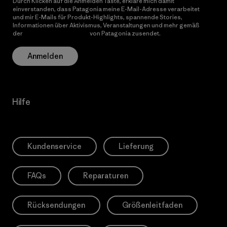
Durch Klicken auf die Anmelden Taste, erkläre mich damit
einverstanden, dass Patagonia meine E-Mail-Adresse verarbeitet
und mir E-Mails für Produkt-Highlights, spannende Stories,
Informationen über Aktivismus, Veranstaltungen und mehr gemäß
der
Datenschutzerklärung
von Patagonia zusendet.
Anmelden
Hilfe
Kundenservice
Lieferung
FAQs
Reparaturen
Rücksendungen
Größenleitfaden