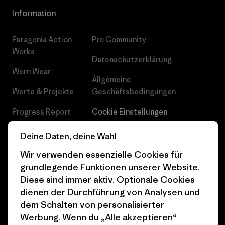
Information
Patagonia Action
Pro Community
Works
Datenschutzerklärung
Worn Wear
Allgemeine
Werte & Projekte
Geschäftsbedingungen
Progress Report
Cookie Einstellungen
Business Unusual
Karriere
Deine Daten, deine Wahl
Klimaziele
Pressekontakt
Wir verwenden essenzielle Cookies für
grundlegende Funktionen unserer Website.
1% For The Planet
Industry program
Diese sind immer aktiv. Optionale Cookies
dienen der Durchführung von Analysen und
Wie wir finanzieren
Affiliate-Programm
dem Schalten von personalisierter
Geschenkgutscheine
Patagonia Deutschland
Werbung. Wenn du „Alle akzeptieren“
Seitenverzeichnis