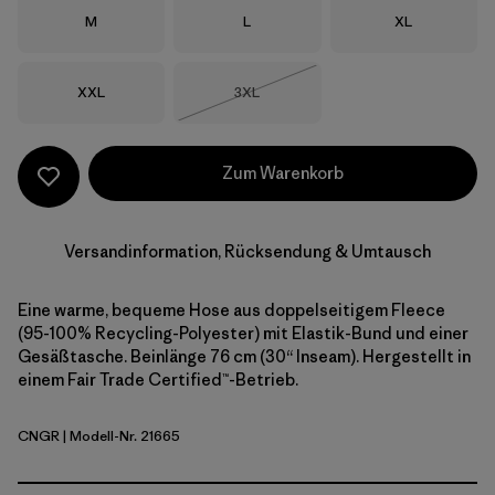
Größe
Größe
Größe
M
L
XL
Größe
Größe
XXL
3XL
Nicht lieferbar
Zum Warenkorb
Versandinformation, Rücksendung & Umtausch
Eine warme, bequeme Hose aus doppelseitigem Fleece
(95-100% Recycling-Polyester) mit Elastik-Bund und einer
Gesäßtasche. Beinlänge 76 cm (30“ Inseam). Hergestellt in
einem Fair Trade Certified™-Betrieb.
CNGR
| Modell-Nr. 21665
Canopy Green