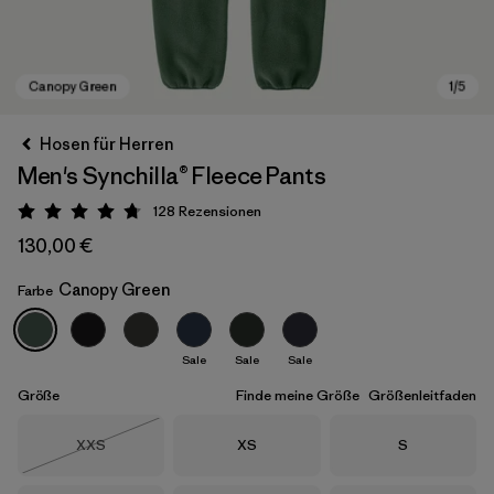
Hosen für Herren
Men's Synchilla® Fleece Pants
128
Rezensionen
Bewertung: 4.7 / 5
130,00 €
Canopy Green
Farbe
Canopy Green
Sale
Sale
Sale
Größe
Finde meine Größe
Größenleitfaden
Größe
Größe
Größe
XXS
XS
S
Nicht lieferbar