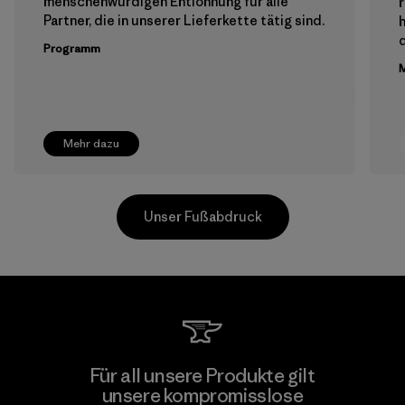
menschenwürdigen Entlohnung für alle
Partner, die in unserer Lieferkette tätig sind.
h
Programm
M
Mehr dazu
Unser Fußabdruck
Supertex El Salvador
Für all unsere Produkte gilt
unsere kompromisslose
Factory
M