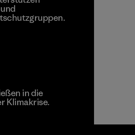
 und
tschutzgruppen.
agonia Action Works
ießen in die
 Klimakrise.
gagement