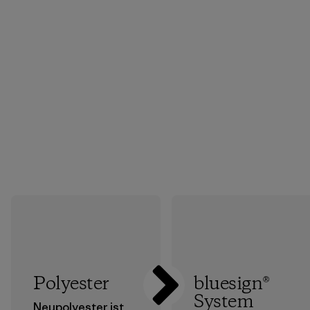
Polyester
bluesign®
System
Neupolyester ist