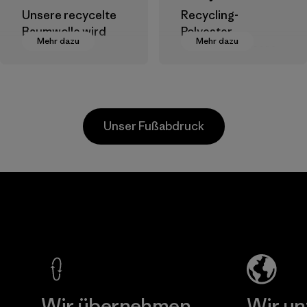
Unsere recycelte
Recycling-
Baumwolle wird
Polyester
Mehr dazu
Mehr dazu
aus
verringert unsere
Baumwollresten
Abhängigkeit von
aus Fabriken und
erdölbasierten
Spinnereien sowie
Materialien.
aus Post-
Materialien
Unser Fußabdruck
Consumer-
Abfällen
hergestellt, die
sonst auf
Vertical Knits
Mülldeponien
S.A. de C.V.
landen würden.
Materialien
Factory
Mehr dazu
Wir übernehmen
Wir un