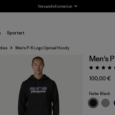
Versandinformation
n
Sportart
dies
Men's P-6 Logo Uprisal Hoody
Men's P
Bewert
100,00 €
Farbe
Black