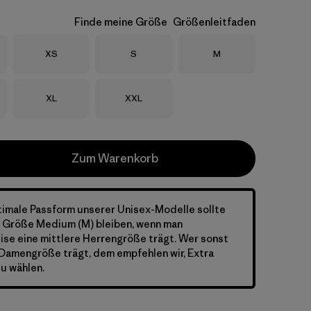
Finde meine Größe
Größenleitfaden
Größe
Größe
Größe
XS
S
M
Größe
Größe
XL
XXL
Zum Warenkorb
timale Passform unserer Unisex-Modelle sollte
r Größe Medium (M) bleiben, wenn man
se eine mittlere Herrengröße trägt. Wer sonst
 Damengröße trägt, dem empfehlen wir, Extra
zu wählen.