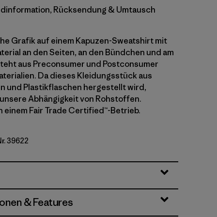
dinformation, Rücksendung & Umtausch
che Grafik auf einem Kapuzen-Sweatshirt mit
terial an den Seiten, an den Bündchen und am
steht aus Preconsumer und Postconsumer
terialien. Da dieses Kleidungsstück aus
n und Plastikflaschen hergestellt wird,
 unsere Abhängigkeit von Rohstoffen.
n einem Fair Trade Certified™-Betrieb.
Nr. 39622
ionen & Features