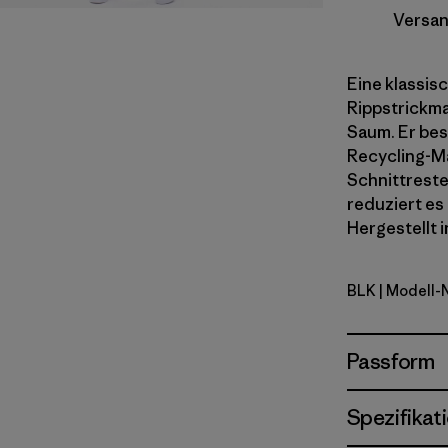
Versan
Eine klassis
Rippstrickma
Saum. Er be
Recycling-Ma
Schnittreste
reduziert es
Hergestellt i
BLK
| Modell-
Black
Passform
Spezifikat