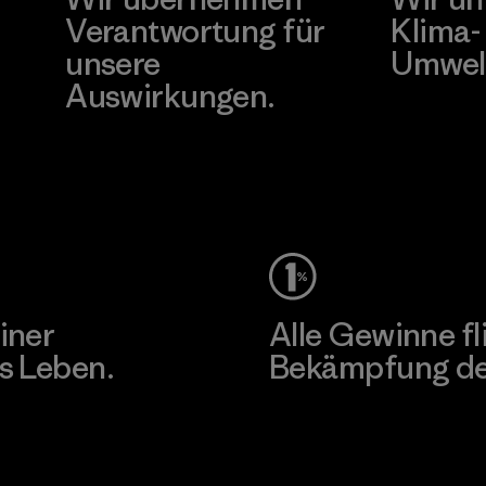
Verantwortung für
Klima-
unsere
Umwel
Auswirkungen.
Besuche Pat
Unser Fußabdruck
iner
Alle Gewinne fl
s Leben.
Bekämpfung der
Erfahre mehr über unser En