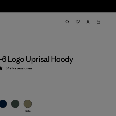
-6 Logo Uprisal Hoody
349
Rezensionen
ung: 4.8 / 5
Sale