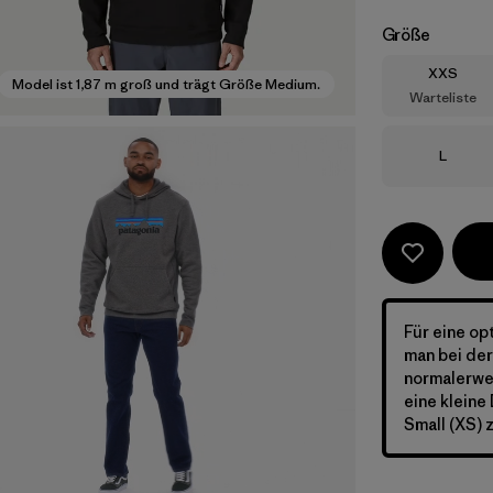
Größe
Größe
XXS
Model ist 1,87 m groß und trägt Größe Medium.
Warteliste
Größe
L
Für eine op
man bei de
normalerwei
eine kleine
Small (XS) 