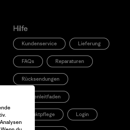
Hilfe
Kundenservice
Lieferung
FAQs
Reparaturen
Rücksendungen
Größenleitfaden
gende
Produktpflege
Login
iv.
 Analysen
. Wenn du