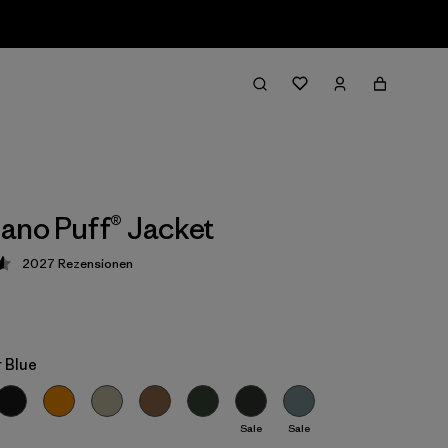
ano Puff® Jacket
2027
Rezensionen
ung: 4.6 / 5
 Blue
Sale
Sale