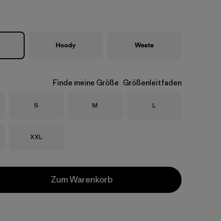
Hoody
Weste
Finde meine Größe
Größenleitfaden
Größe
Größe
Größe
S
M
L
Größe
XXL
Zum Warenkorb