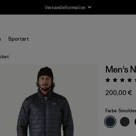
Versandinformation
n
Sportart
acket
Men's N
Bewert
200,00 €
Farbe
Smolder