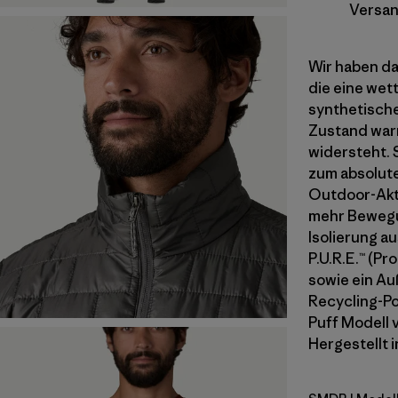
Versan
Wir haben da
die eine wett
synthetische
Zustand warm
widersteht. 
zum absolute
Outdoor-Akti
mehr Bewegun
Isolierung a
P.U.R.E.™ (P
sowie ein Au
Recycling-Po
Puff Modell 
Hergestellt i