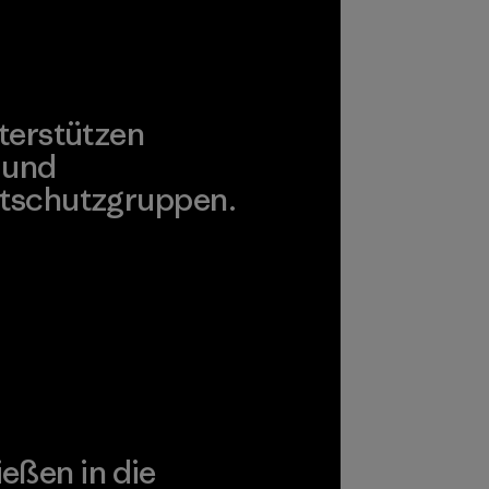
pplier
azu
terstützen
 und
tschutzgruppen.
agonia Action Works
ießen in die