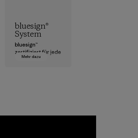
bluesign®
System
bluesign™
zertifiziert für jede
Mehr dazu
Stufe der
Textilherstellung
geeignete
Chemikalien,
Verfahren,
Materialien und
Produkte, die für
Umwelt, Arbeiter
und Verbraucher
a
unbedenklich sind.
ho
Programm