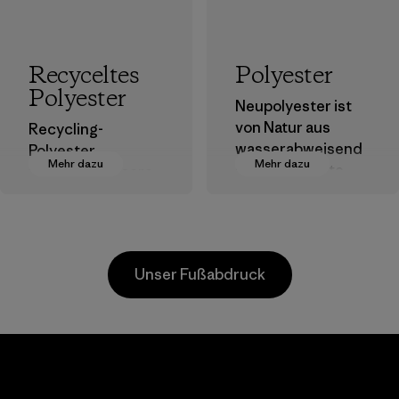
Recyceltes
Polyester
Polyester
Neupolyester ist
von Natur aus
Recycling-
wasserabweisend
Polyester
Mehr dazu
Mehr dazu
und bringt gute
verringert unsere
Leistungen als
Abhängigkeit von
Outdoor-Kleidung.
erdölbasierten
Materialien.
Materialien
Materialien
Unser Fußabdruck
oft,
Quang Viet
Toyot
(Long An)
Tsus