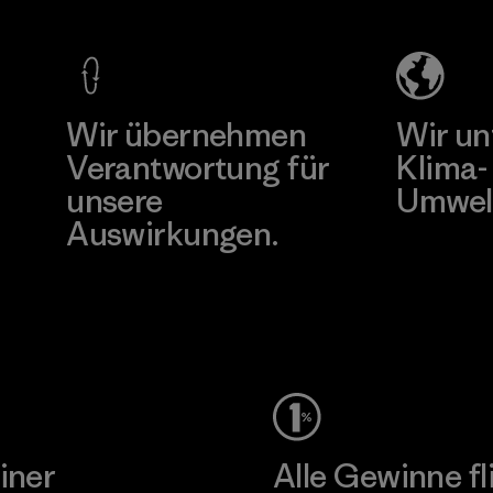
Co., Ltd.
ier
Material-su
Factory
Mehr dazu
Mehr d
Wir übernehmen
Wir un
Verantwortung für
Klima-
unsere
Umwel
Auswirkungen.
Besuche Pat
Unser Fußabdruck
iner
Alle Gewinne fl