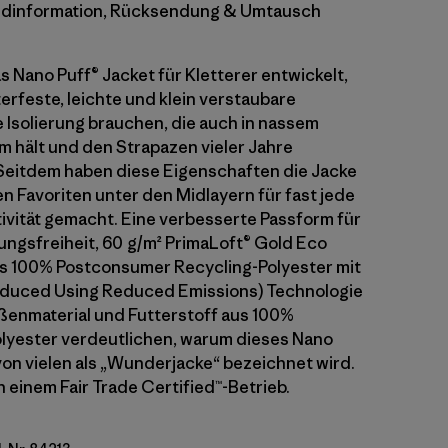
dinformation, Rücksendung & Umtausch
s Nano Puff® Jacket für Kletterer entwickelt,
erfeste, leichte und klein verstaubare
 Isolierung brauchen, die auch in nassem
 hält und den Strapazen vieler Jahre
Seitdem haben diese Eigenschaften die Jacke
n Favoriten unter den Midlayern für fast jede
vität gemacht. Eine verbesserte Passform für
gsfreiheit, 60 g/m² PrimaLoft® Gold Eco
us 100% Postconsumer Recycling-Polyester mit
roduced Using Reduced Emissions) Technologie
ßenmaterial und Futterstoff aus 100%
lyester verdeutlichen, warum dieses Nano
von vielen als „Wunderjacke“ bezeichnet wird.
n einem Fair Trade Certified™-Betrieb.