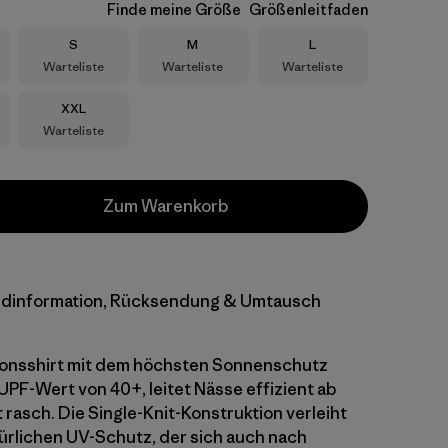
Finde meine Größe
Größenleitfaden
Größe
Größe
Größe
S
M
L
Warteliste
Warteliste
Warteliste
Größe
XXL
Warteliste
Zum Warenkorb
dinformation, Rücksendung & Umtausch
ionsshirt mit dem höchsten Sonnenschutz
 UPF-Wert von 40+, leitet Nässe effizient ab
 rasch. Die Single-Knit-Konstruktion verleiht
türlichen UV-Schutz, der sich auch nach