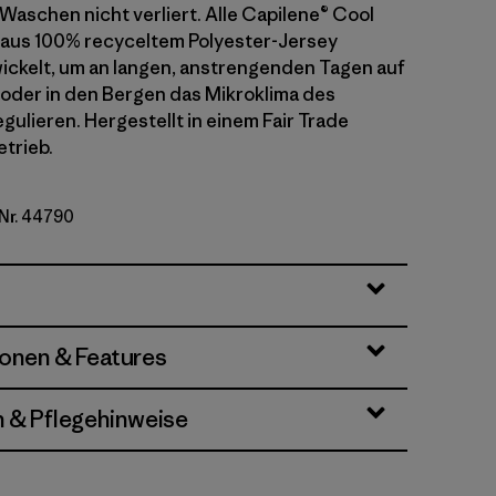
Waschen nicht verliert. Alle Capilene® Cool
 aus 100% recyceltem Polyester-Jersey
ckelt, um an langen, anstrengenden Tagen auf
der in den Bergen das Mikroklima des
gulieren. Hergestellt in einem Fair Trade
etrieb.
-Nr. 44790
ue - Thin Ice X-Dye
ionen & Features
n & Pflegehinweise