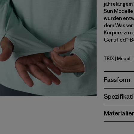
jahrelangem 
Sun Modelle
wurden entwi
dem Wasser o
Körpers zu re
Certified™-B
TBIX
| Modell
Thermal Bl
Passform
Spezifikat
Materialie