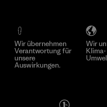
Teijin
MAS Active
Frontier Co.,
(Pvt) Ltd. -
Ltd.
Asialine
Material-supplier
Factory
Mehr dazu
Mehr dazu
Wir übernehmen
Wir un
Verantwortung für
Klima-
unsere
Umwel
Auswirkungen.
Besuche Pat
Unser Fußabdruck