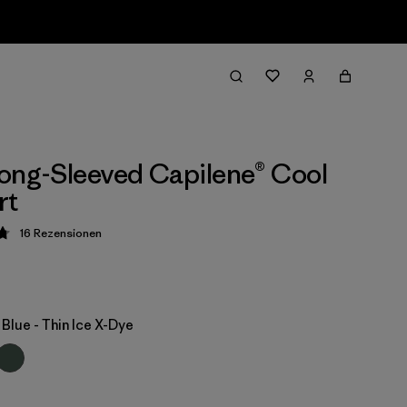
ong-Sleeved Capilene® Cool
rt
16
Rezensionen
ung: 4.8 / 5
Blue - Thin Ice X-Dye