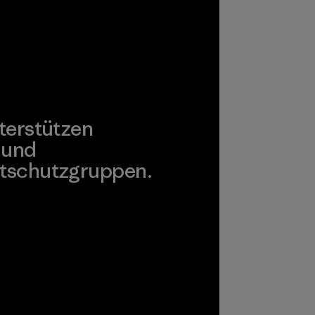
terstützen
 und
tschutzgruppen.
agonia Action Works