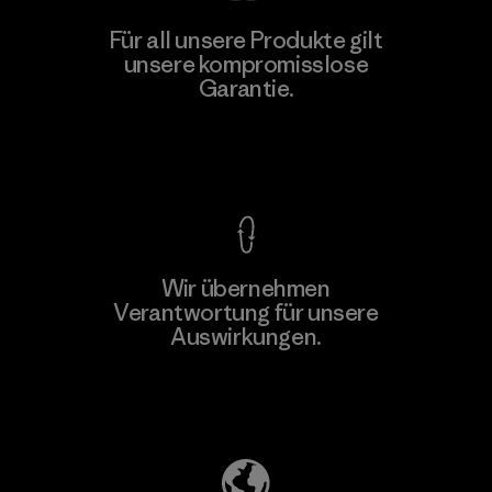
Teijin Frontier Co., Ltd.
Für all unsere Produkte gilt
unsere kompromisslose
Material-supplier
F
Garantie.
Kompromisslose Garantie
Wir übernehmen
Mehr dazu
Verantwortung für unsere
Auswirkungen.
Unser Fußabdruck