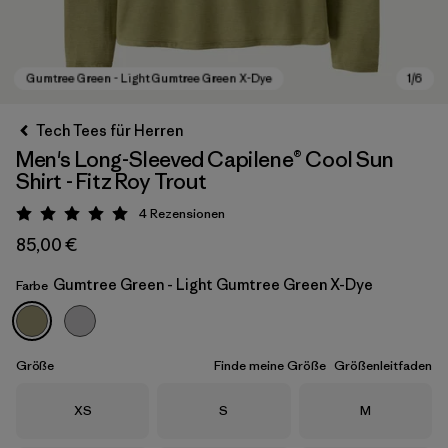
Tech Tees für Herren
Men's Long-Sleeved Capilene® Cool Sun
Shirt - Fitz Roy Trout
4
Rezensionen
Bewertung: 5 / 5
85,00 €
Gumtree Green - Light Gumtree Green X-Dye
Farbe
Gumtree Green - Light Gumtree Green X-Dye
Größe
Finde meine Größe
Größenleitfaden
Größe
Größe
Größe
XS
S
M