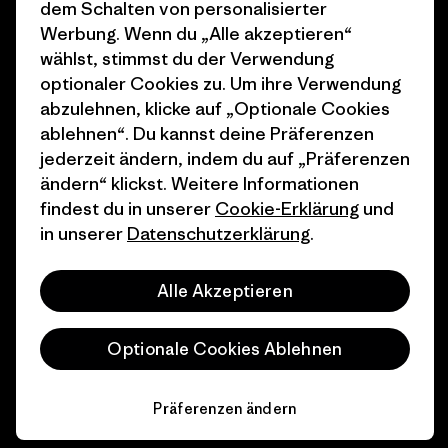
Wie wir finanzieren
Affiliate-Programm
dem Schalten von personalisierter
Werbung. Wenn du „Alle akzeptieren“
Geschenkgutscheine
Patagonia Deutschland
wählst, stimmst du der Verwendung
Seitenverzeichnis
optionaler Cookies zu. Um ihre Verwendung
Stores in deiner
abzulehnen, klicke auf „Optionale Cookies
Nähe
ablehnen“. Du kannst deine Präferenzen
jederzeit ändern, indem du auf „Präferenzen
ändern“ klickst. Weitere Informationen
findest du in unserer
Cookie-Erklärung
und
in unserer
Datenschutzerklärung
.
© 2026 Patagonia, Inc. All Rights Reserved.
Alle Akzeptieren
Deutsch
Optionale Cookies Ablehnen
Präferenzen ändern