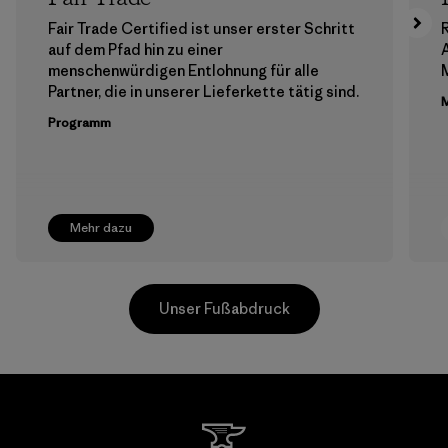
Fair Trade Certified ist unser erster Schritt
auf dem Pfad hin zu einer
menschenwürdigen Entlohnung für alle
M
Partner, die in unserer Lieferkette tätig sind.
M
Programm
Mehr dazu
Unser Fußabdruck