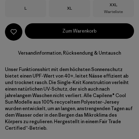
Größe
XXL
Größe
Größe
L
XL
Warteliste
Zum Warenkorb
Versandinformation, Rücksendung & Umtausch
Unser Funktionsshirt mit dem höchsten Sonnenschutz
bietet einen UPF-Wert von 40+, leitet Nässe effizient ab
und trocknet rasch. Die Single-Knit Konstruktion verleiht
einen natürlichen UV-Schutz, der sich auch nach
jahrelangem Waschen nicht verliert. Alle Capilene® Cool
Sun Modelle aus 100% recyceltem Polyester-Jersey
wurden entwickelt, um an langen, anstrengenden Tagen auf
dem Wasser oder in den Bergen das Mikroklima des
Körpers zu regulieren. Hergestellt in einem Fair Trade
Certified™-Betrieb.