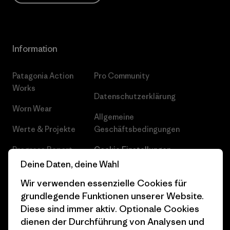
Information
Patagonia Action
Pro Community
Works
Datenschutzerklärung
Worn Wear
Allgemeine
Werte & Projekte
Geschäftsbedingungen
Progress Report
Cookie Einstellungen
Deine Daten, deine Wahl
Business Unusual
Karriere
Wir verwenden essenzielle Cookies für
Klimaziele
Pressekontakt
grundlegende Funktionen unserer Website.
Diese sind immer aktiv. Optionale Cookies
1% For The Planet
Industry program
dienen der Durchführung von Analysen und