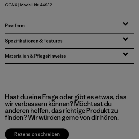
GGNX
| Modell-Nr. 44932
Gumtree Green - Light Gumtree Green X-Dye
Passform
Spezifikationen & Features
Materialien & Pflegehinweise
Hast du eine Frage oder gibt es etwas, das
wir verbessern können? Möchtest du
anderen helfen, das richtige Produkt zu
finden? Wir würden gerne von dir hören.
Rezension schreiben