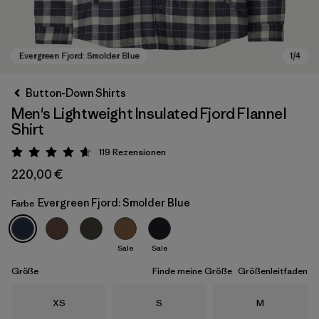
Button-Down Shirts
Men's Lightweight Insulated Fjord Flannel
Shirt
119
Rezensionen
Bewertung: 4.6 / 5
220,00 €
Evergreen Fjord: Smolder Blue
Farbe
Evergreen Fjord: Smolder Blue
Sale
Sale
Größe
Finde meine Größe
Größenleitfaden
Größe
Größe
Größe
XS
S
M