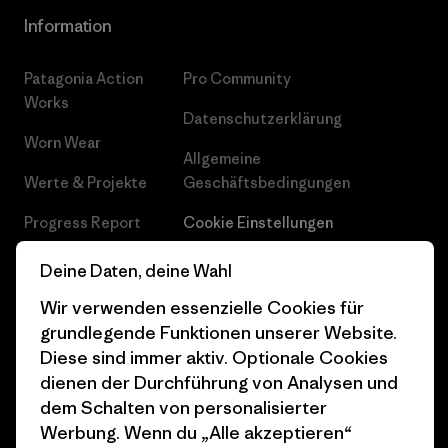
Information
Patagonia Action
Pro Community
Works
Datenschutzerklärung
Worn Wear
Allgemeine
Werte & Projekte
Geschäftsbedingungen
Progress Report
Cookie Einstellungen
Business Unusual
Karriere
Deine Daten, deine Wahl
Klimaziele
Pressekontakt
Wir verwenden essenzielle Cookies für
grundlegende Funktionen unserer Website.
1% For The Planet
Industry program
Diese sind immer aktiv. Optionale Cookies
dienen der Durchführung von Analysen und
Wie wir finanzieren
Affiliate-Programm
dem Schalten von personalisierter
Geschenkgutscheine
Patagonia Deutschland
Werbung. Wenn du „Alle akzeptieren“
Seitenverzeichnis