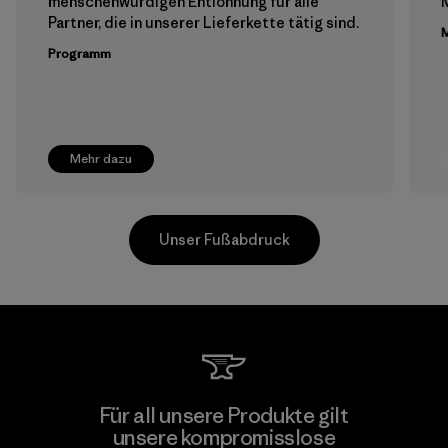
menschenwürdigen Entlohnung für alle
M
Partner, die in unserer Lieferkette tätig sind.
M
Programm
Mehr dazu
Unser Fußabdruck
Arvind Limited (Shirting and
Für all unsere Produkte gilt
Khaki Divisions)
unsere kompromisslose
M