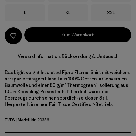
Größe
Größe
Größe
L
XL
XXL
Zum Warenkorb
Versandinformation, Rücksendung & Umtausch
Das Lightweight Insulated Fjord Flannel Shirt mit weichem,
strapazierfähigem Flanell aus 100% Cotton in Conversion
Baumwolle und einer 80 g/m² Thermogreen™ Isolierung aus
100% Recycling-Polyester hält herrlich warm und
überzeugt durch seinen sportlich-zeitlosen Stil.
Hergestellt in einem Fair Trade Certified™-Betrieb.
EVFS
| Modell-Nr. 20386
Evergreen Fjord: Smolder Blue