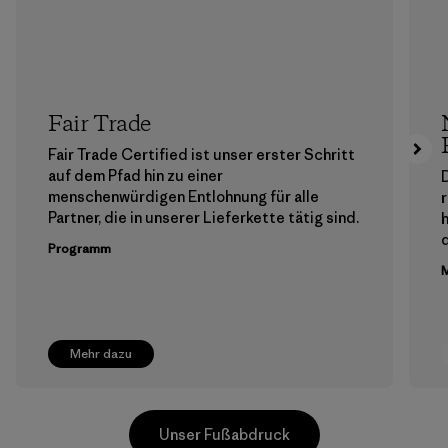
Fair Trade
Fair Trade Certified ist unser erster Schritt
auf dem Pfad hin zu einer
menschenwürdigen Entlohnung für alle
Partner, die in unserer Lieferkette tätig sind.
h
Programm
M
Mehr dazu
Unser Fußabdruck