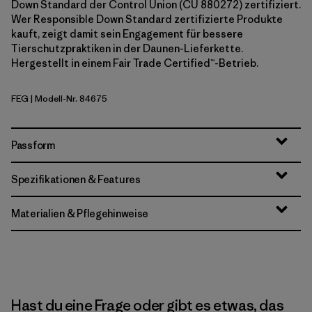
Down Standard der Control Union (CU 880272) zertifiziert.
Wer Responsible Down Standard zertifizierte Produkte
kauft, zeigt damit sein Engagement für bessere
Tierschutzpraktiken in der Daunen-Lieferkette.
Hergestellt in einem Fair Trade Certified™-Betrieb.
FEG
| Modell-Nr. 84675
Forge Grey w/Forge Grey
Passform
Spezifikationen & Features
Materialien & Pflegehinweise
Hast du eine Frage oder gibt es etwas, das