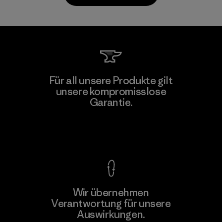
Downlite
Für all unsere Produkte gilt
unsere kompromisslose
Material-supplier
M
Garantie.
Kompromisslose Garantie
Wir übernehmen
Mehr dazu
Verantwortung für unsere
Auswirkungen.