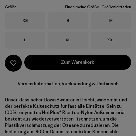
Größe
Finde meine Größe
Größenleitfaden
Größe
Größe
Größe
XS
S
M
Größe
Größe
Größe
L
XL
XXL
Zum Warenkorb
Versandinformation, Rücksendung & Umtausch
Unser klassischer Down Sweater ist leicht, winddicht und
der perfekte Kälteschutz für fast alle Einsätze. Sein zu
100% recyceltes NetPlus® Ripstop-Nylon Außenmaterial
besteht aus wiederverwerteten Fischnetzen, um die
Plastikverschmutzung der Ozeane zu reduzieren. Die
Isolierung aus 800er Daune ist nach dem Responsible