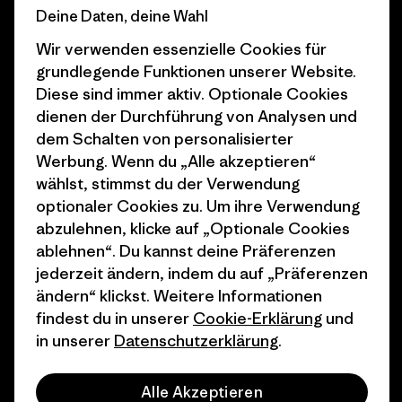
Business Unusual
Karriere
Deine Daten, deine Wahl
Klimaziele
Pressekontakt
Wir verwenden essenzielle Cookies für
grundlegende Funktionen unserer Website.
1% For The Planet
Industry program
Diese sind immer aktiv. Optionale Cookies
dienen der Durchführung von Analysen und
Wie wir finanzieren
Affiliate-Programm
dem Schalten von personalisierter
Geschenkgutscheine
Patagonia Deutschland
Werbung. Wenn du „Alle akzeptieren“
Seitenverzeichnis
wählst, stimmst du der Verwendung
Stores in deiner
optionaler Cookies zu. Um ihre Verwendung
Nähe
abzulehnen, klicke auf „Optionale Cookies
ablehnen“. Du kannst deine Präferenzen
jederzeit ändern, indem du auf „Präferenzen
ändern“ klickst. Weitere Informationen
findest du in unserer
Cookie-Erklärung
und
© 2026 Patagonia, Inc. All Rights Reserved.
in unserer
Datenschutzerklärung
.
Alle Akzeptieren