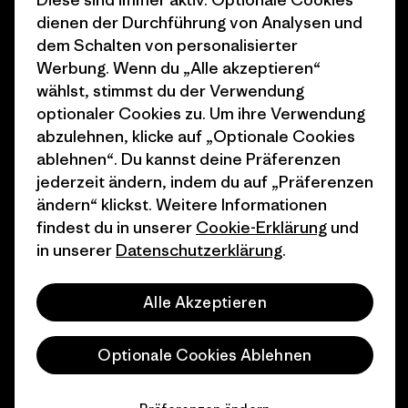
dienen der Durchführung von Analysen und
Wie wir finanzieren
Affiliate-Programm
dem Schalten von personalisierter
Geschenkgutscheine
Patagonia Deutschland
Werbung. Wenn du „Alle akzeptieren“
Seitenverzeichnis
wählst, stimmst du der Verwendung
Stores in deiner
optionaler Cookies zu. Um ihre Verwendung
Nähe
abzulehnen, klicke auf „Optionale Cookies
ablehnen“. Du kannst deine Präferenzen
jederzeit ändern, indem du auf „Präferenzen
ändern“ klickst. Weitere Informationen
findest du in unserer
Cookie-Erklärung
und
© 2026 Patagonia, Inc. All Rights Reserved.
in unserer
Datenschutzerklärung
.
Alle Akzeptieren
Deutsch
Optionale Cookies Ablehnen