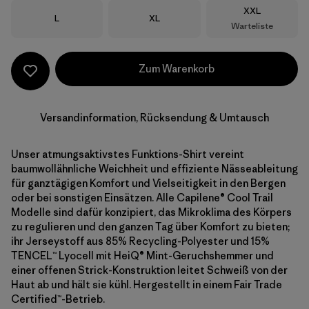
Größe
XXL
Größe
Größe
L
XL
Warteliste
Zum Warenkorb
Versandinformation, Rücksendung & Umtausch
Unser atmungsaktivstes Funktions-Shirt vereint
baumwollähnliche Weichheit und effiziente Nässeableitung
für ganztägigen Komfort und Vielseitigkeit in den Bergen
oder bei sonstigen Einsätzen. Alle Capilene® Cool Trail
Modelle sind dafür konzipiert, das Mikroklima des Körpers
zu regulieren und den ganzen Tag über Komfort zu bieten;
ihr Jerseystoff aus 85% Recycling-Polyester und 15%
TENCEL™ Lyocell mit HeiQ® Mint-Geruchshemmer und
einer offenen Strick-Konstruktion leitet Schweiß von der
Haut ab und hält sie kühl. Hergestellt in einem Fair Trade
Certified™-Betrieb.