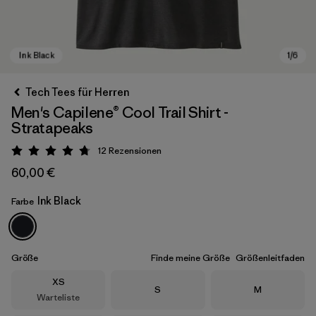
Tech Tees für Herren
Men's Capilene® Cool Trail Shirt -
Stratapeaks
12
Rezensionen
Bewertung: 4.8 / 5
60,00 €
Ink Black
Farbe
Ink Black
Größe
Finde meine Größe
Größenleitfaden
Größe
XS
Größe
Größe
S
M
Warteliste