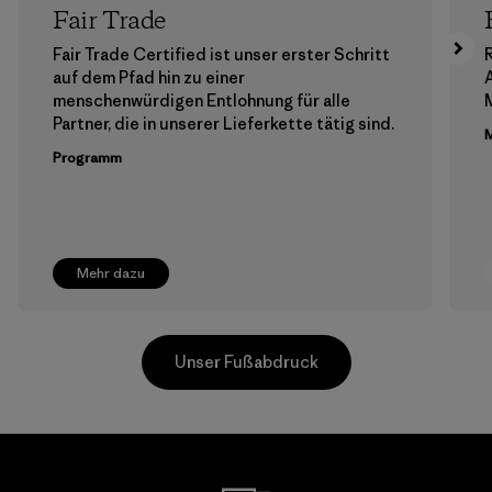
Fair Trade
Fair Trade Certified ist unser erster Schritt
auf dem Pfad hin zu einer
menschenwürdigen Entlohnung für alle
M
Partner, die in unserer Lieferkette tätig sind.
M
Programm
Mehr dazu
Unser Fußabdruck