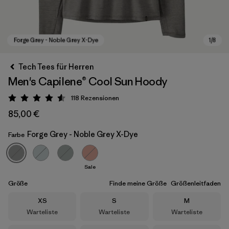
Tech Tees für Herren
Men's Capilene® Cool Sun Hoody
118
Rezensionen
Bewertung: 4.6 / 5
85,00 €
Forge Grey - Noble Grey X-Dye
Farbe
Forge Grey - Noble Grey X-Dye
Sale
Größe
Finde meine Größe
Größenleitfaden
Größe
Größe
Größe
XS
S
M
Warteliste
Warteliste
Warteliste