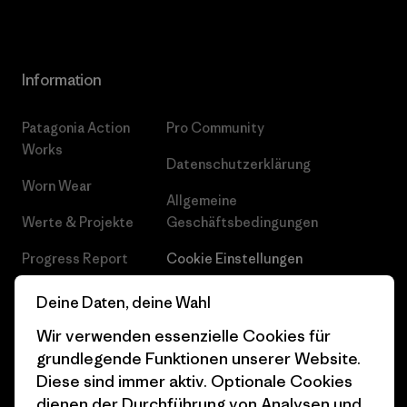
Information
Patagonia Action
Pro Community
Works
Datenschutzerklärung
Worn Wear
Allgemeine
Werte & Projekte
Geschäftsbedingungen
Progress Report
Cookie Einstellungen
Business Unusual
Karriere
Deine Daten, deine Wahl
Klimaziele
Pressekontakt
Wir verwenden essenzielle Cookies für
grundlegende Funktionen unserer Website.
1% For The Planet
Industry program
Diese sind immer aktiv. Optionale Cookies
dienen der Durchführung von Analysen und
Wie wir finanzieren
Affiliate-Programm