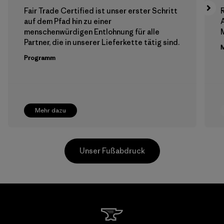
Fair Trade Certified ist unser erster Schritt
auf dem Pfad hin zu einer
menschenwürdigen Entlohnung für alle
M
Partner, die in unserer Lieferkette tätig sind.
M
Programm
Mehr dazu
Unser Fußabdruck