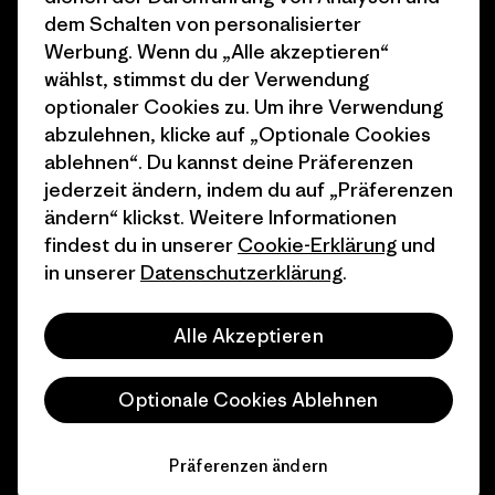
dem Schalten von personalisierter
Geschenkgutscheine
Patagonia Deutschland
Werbung. Wenn du „Alle akzeptieren“
Seitenverzeichnis
wählst, stimmst du der Verwendung
Stores in deiner
optionaler Cookies zu. Um ihre Verwendung
Nähe
abzulehnen, klicke auf „Optionale Cookies
ablehnen“. Du kannst deine Präferenzen
jederzeit ändern, indem du auf „Präferenzen
ändern“ klickst. Weitere Informationen
findest du in unserer
Cookie-Erklärung
und
© 2026 Patagonia, Inc. All Rights Reserved.
in unserer
Datenschutzerklärung
.
Alle Akzeptieren
Deutsch
Optionale Cookies Ablehnen
Präferenzen ändern