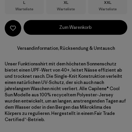
Größe
Größe
Größe
L
XL
XXL
Warteliste
Warteliste
Warteliste
Zum Warenkorb
Versandinformation, Rücksendung & Umtausch
Unser Funktionsshirt mit dem höchsten Sonnenschutz
bietet einen UPF-Wert von 40+, leitet Nässe effizient ab
und trocknet rasch. Die Single-Knit Konstruktion verleiht
einen natürlichen UV-Schutz, der sich auch nach
jahrelangem Waschen nicht verliert. Alle Capilene® Cool
Sun Modelle aus 100% recyceltem Polyester-Jersey
wurden entwickelt, um an langen, anstrengenden Tagen auf
dem Wasser oder in den Bergen das Mikroklima des
Körpers zu regulieren. Hergestellt in einem Fair Trade
Certified™-Betrieb.