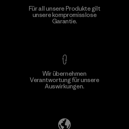
Teijin Frontier Co., Ltd.
Für all unsere Produkte gilt
unsere kompromisslose
Material-supplier
F
Garantie.
Kompromisslose Garantie
Wir übernehmen
Mehr dazu
Verantwortung für unsere
Auswirkungen.
Unser Fußabdruck