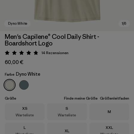
Men's Capilene® Cool Daily Shirt -
Boardshort Logo
14
Rezensionen
Bewertung: 4.8 / 5
60,00 €
Dyno White
Farbe
Dyno White
Größe
Finde meine Größe
Größenleitfaden
Größe
Größe
XS
S
Größe
M
Warteliste
Warteliste
Größe
Größe
L
XXL
Größe
XL