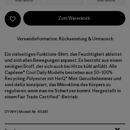
Warteliste
Warteliste
Zum Warenkorb
Versandinformation, Rücksendung & Umtausch
Ein vielseitiges Funktions-Shirt, das Feuchtigkeit ableitet
und sich allen Bewegungen anpasst. Es besteht aus einem
seidigen Stoff, der sich auch bei Hitze kühl anfühlt. Alle
Capilene® Cool Daily Modelle bestehen aus 50–100%
Recycling-Polyester mit HeiQ® Mint Geruchshemmer und
sind dafür konzipiert, das Mikroklima des Körpers zu
regulieren, wenn man ins Schwitzen kommt. Hergestellt in
einem Fair Trade Certified™-Betrieb.
DYWH
| Modell-Nr. 45481
Dyno White