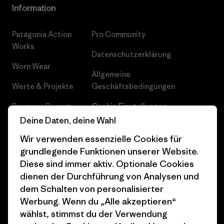
Information
Patagonia Action
Pro Community
Works
Datenschutzerklärung
Worn Wear
Allgemeine
Werte & Projekte
Geschäftsbedingungen
Progress Report
Cookie Einstellungen
Deine Daten, deine Wahl
Business Unusual
Karriere
Wir verwenden essenzielle Cookies für
Klimaziele
Pressekontakt
grundlegende Funktionen unserer Website.
Diese sind immer aktiv. Optionale Cookies
1% For The Planet
Industry program
dienen der Durchführung von Analysen und
Wie wir finanzieren
Affiliate-Programm
dem Schalten von personalisierter
Werbung. Wenn du „Alle akzeptieren“
Geschenkgutscheine
Patagonia Deutschland
wählst, stimmst du der Verwendung
Seitenverzeichnis