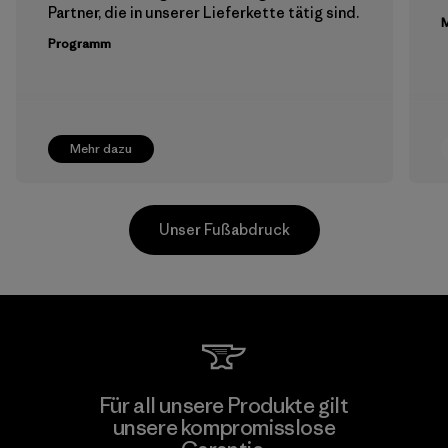
Partner, die in unserer Lieferkette tätig sind.
M
Programm
Mehr dazu
Unser Fußabdruck
MAS Active (Pvt) Ltd - Sleekline
Für all unsere Produkte gilt
unsere kompromisslose
Factory