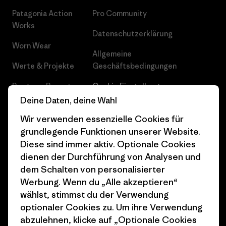
Patagonia Action
Pro Community
Works
Datenschutzerklärung
Worn Wear
Allgemeine
Werte & Projekte
Geschäftsbedingungen
Progress Report
Cookie Einstellungen
Deine Daten, deine Wahl
Business Unusual
Karriere
Wir verwenden essenzielle Cookies für
Klimaziele
Pressekontakt
grundlegende Funktionen unserer Website.
Diese sind immer aktiv. Optionale Cookies
1% For The Planet
Industry program
dienen der Durchführung von Analysen und
Wie wir finanzieren
Affiliate-Programm
dem Schalten von personalisierter
Werbung. Wenn du „Alle akzeptieren“
Geschenkgutscheine
Patagonia Deutschland
wählst, stimmst du der Verwendung
Seitenverzeichnis
optionaler Cookies zu. Um ihre Verwendung
Stores in deiner
abzulehnen, klicke auf „Optionale Cookies
Nähe