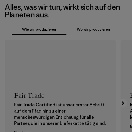
Alles, was wir tun, wirkt sich auf den
Planeten aus.
Wie wir produzieren
Wo wir produzieren
Fair Trade
Fair Trade Certified ist unser erster Schritt
auf dem Pfad hin zu einer
menschenwürdigen Entlohnung für alle
M
Partner, die in unserer Lieferkette tätig sind.
M