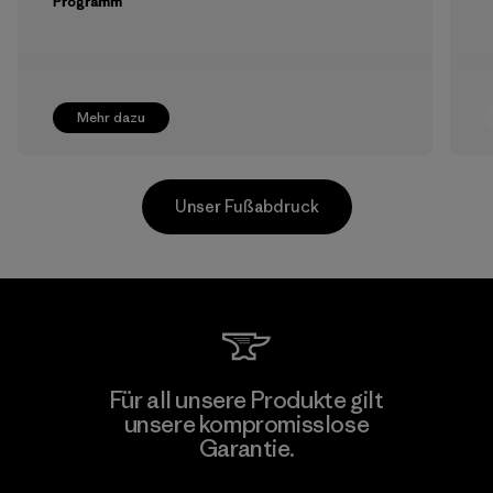
Programm
Mehr dazu
Unser Fußabdruck
V.T. Garment Co., Ltd.
Für all unsere Produkte gilt
unsere kompromisslose
Factory
M
Garantie.