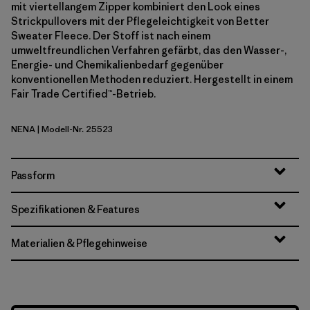
mit viertellangem Zipper kombiniert den Look eines
Strickpullovers mit der Pflegeleichtigkeit von Better
Sweater Fleece. Der Stoff ist nach einem
umweltfreundlichen Verfahren gefärbt, das den Wasser-,
Energie- und Chemikalienbedarf gegenüber
konventionellen Methoden reduziert. Hergestellt in einem
Fair Trade Certified™-Betrieb.
NENA
| Modell-Nr. 25523
New Navy
Passform
Spezifikationen & Features
Materialien & Pflegehinweise