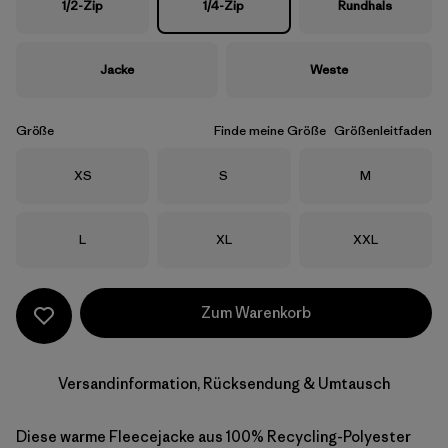
1/2-Zip
1/4-Zip
Rundhals
Jacke
Weste
Größe
Finde meine Größe
Größenleitfaden
Größe
Größe
Größe
XS
S
M
Größe
Größe
Größe
L
XL
XXL
Zum Warenkorb
Versandinformation, Rücksendung & Umtausch
Diese warme Fleecejacke aus 100% Recycling-Polyester