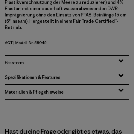
Plastikverschmutzung der Meere zu reduzieren) und 4%
Elastan; mit einer dauerhaft wasserabweisenden DWR-
Imprägnierung ohne den Einsatz von PFAS. Beinlänge 15 cm
(6" Inseam). Hergestellt in einem Fair Trade Certified™-
Betrieb.
AQT
| Modell-Nr. 58049
Aquatic Blue
Passform
Spezifikationen & Features
Materialien & Pflegehinweise
Hast du eine Frage oder gibt es etwas, das