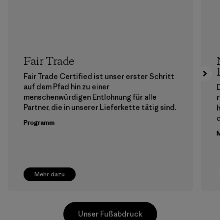
Fair Trade
Fair Trade Certified ist unser erster Schritt
auf dem Pfad hin zu einer
menschenwürdigen Entlohnung für alle
Partner, die in unserer Lieferkette tätig sind.
h
Programm
M
Mehr dazu
Unser Fußabdruck