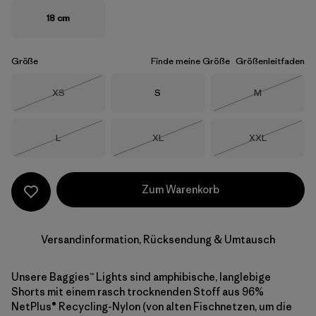
18 cm
Größe
Finde meine Größe
Größenleitfaden
Größe
Größe
Größe
XS
S
M
Nicht lieferbar
Nicht lieferba
Größe
Größe
Größe
L
XL
XXL
Nicht lieferbar
Nicht lieferbar
Nicht lieferba
Zum Warenkorb
Versandinformation, Rücksendung & Umtausch
Unsere Baggies™ Lights sind amphibische, langlebige
Shorts mit einem rasch trocknenden Stoff aus 96%
NetPlus® Recycling-Nylon (von alten Fischnetzen, um die