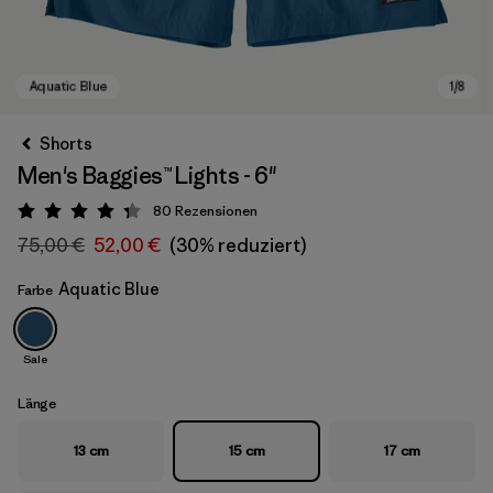
Shorts
Men's Baggies™ Lights - 6"
80
Rezensionen
Bewertung: 4.3 / 5
75,00 €
52,00 €
(30% reduziert)
Aquatic Blue
Farbe
Aquatic Blue
Sale
Länge
13 cm
15 cm
17 cm