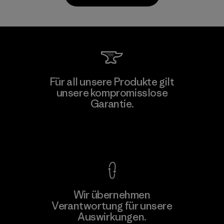
MAS Arya 2
Für all unsere Produkte gilt
unsere kompromisslose
Factory
M
Garantie.
Kompromisslose Garantie
Wir übernehmen
Mehr dazu
Verantwortung für unsere
Auswirkungen.