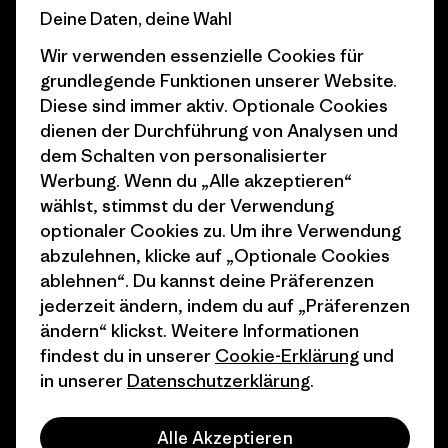
Business Unusual
Karriere
Deine Daten, deine Wahl
Klimaziele
Pressekontakt
Wir verwenden essenzielle Cookies für
grundlegende Funktionen unserer Website.
1% For The Planet
Industry program
Diese sind immer aktiv. Optionale Cookies
dienen der Durchführung von Analysen und
Wie wir finanzieren
Affiliate-Programm
dem Schalten von personalisierter
Geschenkgutscheine
Patagonia Deutschland
Werbung. Wenn du „Alle akzeptieren“
Seitenverzeichnis
wählst, stimmst du der Verwendung
Stores in deiner
optionaler Cookies zu. Um ihre Verwendung
Nähe
abzulehnen, klicke auf „Optionale Cookies
ablehnen“. Du kannst deine Präferenzen
jederzeit ändern, indem du auf „Präferenzen
ändern“ klickst. Weitere Informationen
findest du in unserer
Cookie-Erklärung
und
© 2026 Patagonia, Inc. All Rights Reserved.
in unserer
Datenschutzerklärung
.
Alle Akzeptieren