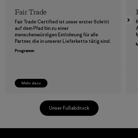
Fair Trade
Fair Trade Certified ist unser erster Schritt
auf dem Pfad hin zu einer
menschenwürdigen Entlohnung für alle
M
Partner, die in unserer Lieferkette tätig sind.
M
Programm
Mehr dazu
Unser Fußabdruck