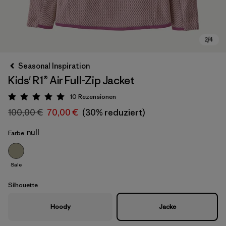
Seasonal Inspiration
Kids' R1® Air Full-Zip Jacket
10
Rezensionen
Bewertung: 5 / 5
100,00 €
70,00 €
(30% reduziert)
null
Farbe
Sale
Silhouette
Hoody
Jacke