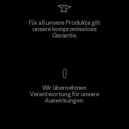
Kingwhale Industries Corp.
Für all unsere Produkte gilt
unsere kompromisslose
Material-supplier
F
Garantie.
Kompromisslose Garantie
Wir übernehmen
Mehr dazu
Verantwortung für unsere
Auswirkungen.
Unser Fußabdruck