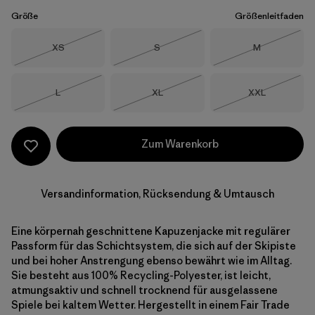
Größe
Größenleitfaden
Größe
Größe
Größe
XS
S
M
Nicht lieferbar
Nicht lieferbar
Nicht lieferba
Größe
Größe
Größe
L
XL
XXL
Nicht lieferbar
Nicht lieferbar
Nicht lieferba
Zum Warenkorb
Versandinformation, Rücksendung & Umtausch
Eine körpernah geschnittene Kapuzenjacke mit regulärer
Passform für das Schichtsystem, die sich auf der Skipiste
und bei hoher Anstrengung ebenso bewährt wie im Alltag.
Sie besteht aus 100% Recycling-Polyester, ist leicht,
atmungsaktiv und schnell trocknend für ausgelassene
Spiele bei kaltem Wetter. Hergestellt in einem Fair Trade