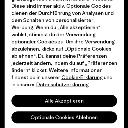
1% For The Planet
Industry program
Diese sind immer aktiv. Optionale Cookies
dienen der Durchführung von Analysen und
Wie wir finanzieren
Affiliate-Programm
dem Schalten von personalisierter
Geschenkgutscheine
Patagonia Deutschland
Werbung. Wenn du „Alle akzeptieren“
Seitenverzeichnis
wählst, stimmst du der Verwendung
Stores in deiner
optionaler Cookies zu. Um ihre Verwendung
Nähe
abzulehnen, klicke auf „Optionale Cookies
ablehnen“. Du kannst deine Präferenzen
jederzeit ändern, indem du auf „Präferenzen
ändern“ klickst. Weitere Informationen
findest du in unserer
Cookie-Erklärung
und
© 2026 Patagonia, Inc. All Rights Reserved.
in unserer
Datenschutzerklärung
.
Alle Akzeptieren
Deutsch
Optionale Cookies Ablehnen