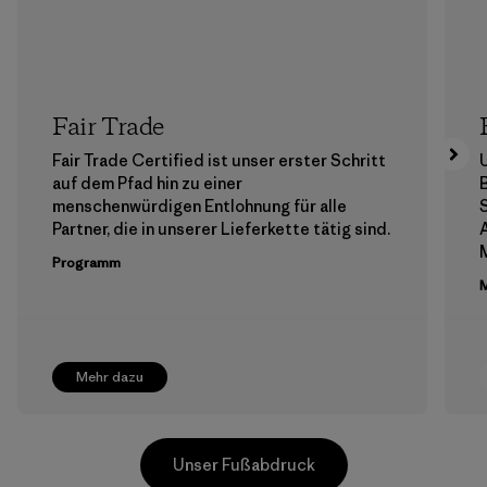
Fair Trade
Fair Trade Certified ist unser erster Schritt
auf dem Pfad hin zu einer
menschenwürdigen Entlohnung für alle
Partner, die in unserer Lieferkette tätig sind.
A
Programm
M
Mehr dazu
Unser Fußabdruck