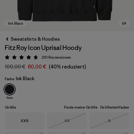
Sweatshirts & Hoodies
Fitz Roy Icon Uprisal Hoody
251
Rezensionen
Bewertung: 4.7 / 5
100,00 €
60,00 €
(40% reduziert)
Ink Black
Farbe
Ink Black
Sale
Größe
Finde meine Größe
Größenleitfaden
Größe
Größe
Größe
XXS
XS
S
Nicht lieferbar
Nicht lieferba