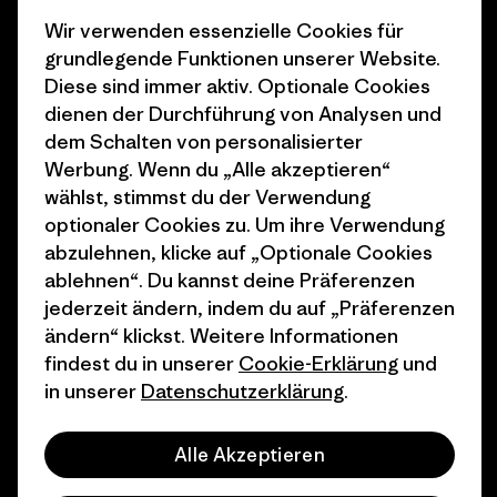
Business Unusual
Karriere
Wir verwenden essenzielle Cookies für
Klimaziele
Pressekontakt
grundlegende Funktionen unserer Website.
Diese sind immer aktiv. Optionale Cookies
1% For The Planet
Industry program
dienen der Durchführung von Analysen und
Wie wir finanzieren
Affiliate-Programm
dem Schalten von personalisierter
Werbung. Wenn du „Alle akzeptieren“
Geschenkgutscheine
Patagonia Deutschland
wählst, stimmst du der Verwendung
Seitenverzeichnis
optionaler Cookies zu. Um ihre Verwendung
Stores in deiner
abzulehnen, klicke auf „Optionale Cookies
Nähe
ablehnen“. Du kannst deine Präferenzen
jederzeit ändern, indem du auf „Präferenzen
ändern“ klickst. Weitere Informationen
findest du in unserer
Cookie-Erklärung
und
in unserer
Datenschutzerklärung
.
© 2026 Patagonia, Inc. All Rights Reserved.
Alle Akzeptieren
Deutsch