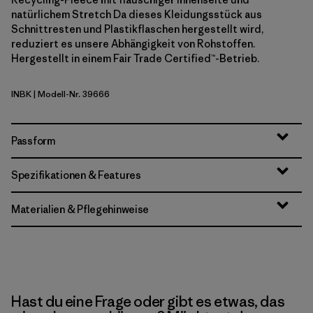
natürlichem Stretch Da dieses Kleidungsstück aus
Schnittresten und Plastikflaschen hergestellt wird,
reduziert es unsere Abhängigkeit von Rohstoffen.
Hergestellt in einem Fair Trade Certified™-Betrieb.
INBK
| Modell-Nr. 39666
Ink Black
Passform
Spezifikationen & Features
Materialien & Pflegehinweise
Hast du eine Frage oder gibt es etwas, das