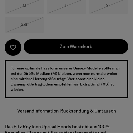
Größe
Größe
Größe
M
L
XL
Nicht lieferbar
Nicht lieferbar
Nicht lieferba
Größe
XXL
Nicht lieferbar
Zum Warenkorb
Für eine optimale Passform unserer Unisex-Modelle sollte man
bei der Größe Medium (M) bleiben, wenn man normalerweise
eine mittlere Herrengröße trägt. Wer sonst eine kleine
Damengröße trägt, dem empfehlen wir, Extra Small (XS) zu
wählen.
Versandinformation, Rücksendung & Umtausch
Das Fitz Roy Icon Uprisal Hoody besteht aus 100%
Recycling-Fleece mit flauschiger Innenseite und