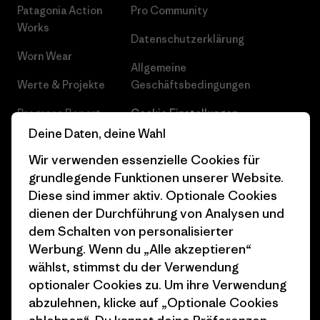
Patagonia Action
Pro Community
Works
Datenschutzerklärung
Worn Wear
Allgemeine
Werte & Projekte
Geschäftsbedingungen
Progress Report
Cookie Einstellungen
Deine Daten, deine Wahl
Business Unusual
Karriere
Wir verwenden essenzielle Cookies für
Klimaziele
Pressekontakt
grundlegende Funktionen unserer Website.
Diese sind immer aktiv. Optionale Cookies
1% For The Planet
Industry program
dienen der Durchführung von Analysen und
Wie wir finanzieren
Affiliate-Programm
dem Schalten von personalisierter
Werbung. Wenn du „Alle akzeptieren“
Geschenkgutscheine
Patagonia Deutschland
wählst, stimmst du der Verwendung
Seitenverzeichnis
optionaler Cookies zu. Um ihre Verwendung
Stores in deiner
abzulehnen, klicke auf „Optionale Cookies
Nähe