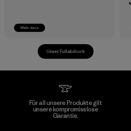
M
Mehr dazu
Unser Fußabdruck
Supertex El Salvador
Für all unsere Produkte gilt
unsere kompromisslose
Factory
M
Garantie.