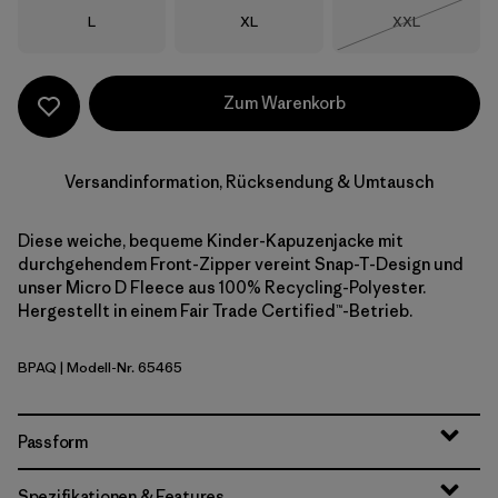
Größe
Größe
Größe
L
XL
XXL
Nicht lieferba
Zum Warenkorb
Versandinformation, Rücksendung & Umtausch
Diese weiche, bequeme Kinder-Kapuzenjacke mit
durchgehendem Front-Zipper vereint Snap-T-Design und
unser Micro D Fleece aus 100% Recycling-Polyester.
Hergestellt in einem Fair Trade Certified™-Betrieb.
BPAQ
| Modell-Nr. 65465
Buttercup Yellow w/Aqua Stone
Passform
Spezifikationen & Features