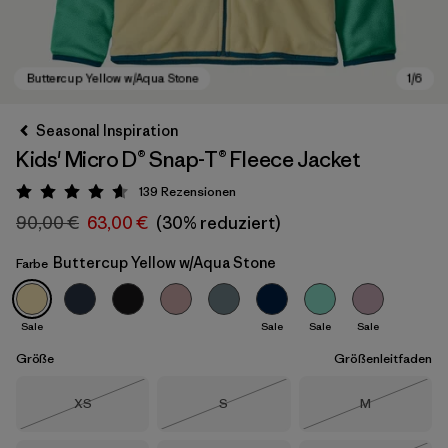
Seasonal Inspiration
Kids' Micro D® Snap-T® Fleece Jacket
139
Rezensionen
Bewertung: 4.6 / 5
90,00 €
63,00 €
(30% reduziert)
Buttercup Yellow w/Aqua Stone
Farbe
Buttercup Yellow w/Aqua Stone
Sale
Sale
Sale
Sale
Größe
Größenleitfaden
Größe
Größe
Größe
XS
S
M
Nicht lieferbar
Nicht lieferbar
Nicht lieferba