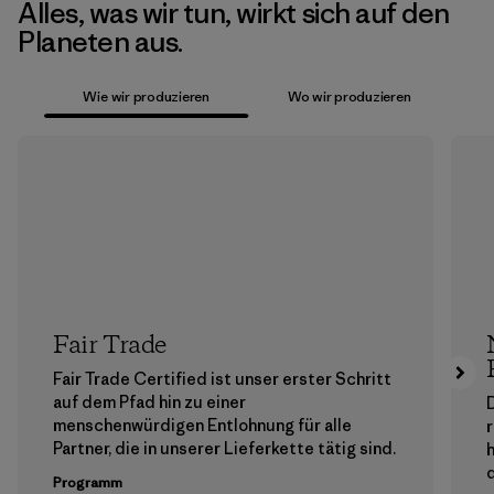
Alles, was wir tun, wirkt sich auf den
Planeten aus.
Wie wir produzieren
Wo wir produzieren
Fair Trade
Fair Trade Certified ist unser erster Schritt
auf dem Pfad hin zu einer
menschenwürdigen Entlohnung für alle
Partner, die in unserer Lieferkette tätig sind.
h
Programm