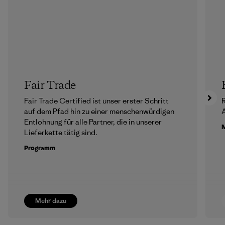
Fair Trade
Fair Trade Certified ist unser erster Schritt
R
auf dem Pfad hin zu einer menschenwürdigen
A
Entlohnung für alle Partner, die in unserer
M
Lieferkette tätig sind.
Programm
Mehr dazu