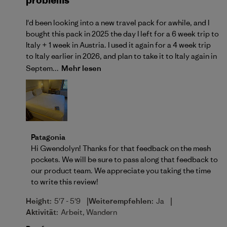
problems
I'd been looking into a new travel pack for awhile, and I
bought this pack in 2025 the day I left for a 6 week trip to
Italy + 1 week in Austria. I used it again for a 4 week trip
to Italy earlier in 2026, and plan to take it to Italy again in
Septem...
Mehr lesen
Kommentare des Store-Besitzers zu {{Reviewer_na
Patagonia
Hi Gwendolyn! Thanks for that feedback on the mesh 
pockets. We will be sure to pass along that feedback to 
our product team. We appreciate you taking the time 
to write this review!
|
|
Height:
5'7 - 5'9
Weiterempfehlen:
Ja
Aktivität:
Arbeit, Wandern