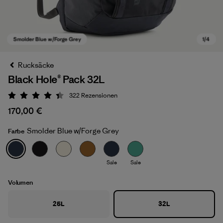
Rucksäcke
Black Hole® Pack 32L
322
Rezensionen
Bewertung: 4.4 / 5
170,00 €
Smolder Blue w/Forge Grey
Farbe
Smolder Blue w/Forge Grey
Sale
Sale
Volumen
25L
32L