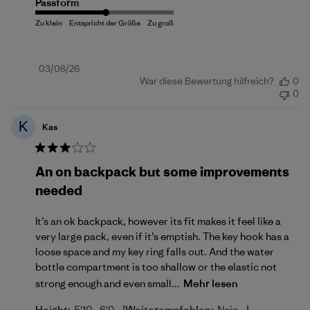
Passform
Veröffentlichungsdatum
03/08/26
War diese Bewertung hilfreich?
0
0
K
Kas
An on backpack but some improvements
needed
It’s an ok backpack, however its fit makes it feel like a
very large pack, even if it’s emptish. The key hook has a
loose space and my key ring falls out. And the water
bottle compartment is too shallow or the elastic not
strong enough and even small...
Mehr lesen
Height:
5'10 - 6'0
Weiterempfehlen:
Nein