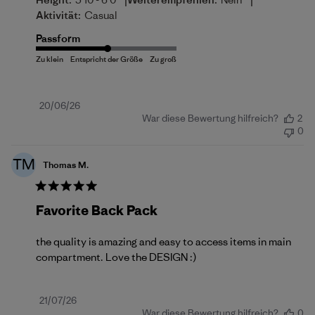
|
|
Aktivität:
Casual
Passform
Veröffentlichungsdatum
20/06/26
War diese Bewertung hilfreich?
2
0
TM
Thomas M.
Favorite Back Pack
the quality is amazing and easy to access items in main
compartment. Love the DESIGN :)
Veröffentlichungsdatum
21/07/26
War diese Bewertung hilfreich?
0