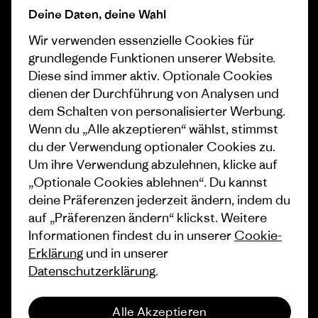
Progress Report
Cookie Einstellungen
Deine Daten, deine Wahl
Wir verwenden essenzielle Cookies für
Business Unusual
Karriere
grundlegende Funktionen unserer Website.
Klimaziele
Pressekontakt
Diese sind immer aktiv. Optionale Cookies
dienen der Durchführung von Analysen und
1% For The Planet
Industry program
dem Schalten von personalisierter Werbung.
Wie wir finanzieren
Affiliate-Programm
Wenn du „Alle akzeptieren“ wählst, stimmst
du der Verwendung optionaler Cookies zu.
Geschenkgutscheine
Patagonia Deutschland
Um ihre Verwendung abzulehnen, klicke auf
Seitenverzeichnis
„Optionale Cookies ablehnen“. Du kannst
Stores in deiner Nähe
deine Präferenzen jederzeit ändern, indem du
auf „Präferenzen ändern“ klickst. Weitere
Informationen findest du in unserer
Cookie-
Erklärung
und in unserer
Datenschutzerklärung
.
© 2026 Patagonia, Inc. All Rights Reserved.
Alle Akzeptieren