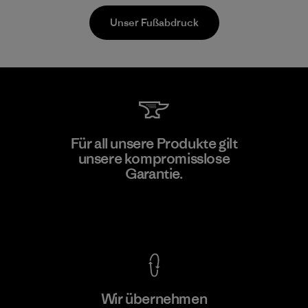
Unser Fußabdruck
Kanaan Bao Loc Co., Ltd.
Für all unsere Produkte gilt
unsere kompromisslose
Factory
M
Garantie.
Kompromisslose Garantie
Wir übernehmen
Mehr dazu