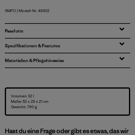
SMFO
| Modell-Nr. 49302
Smolder Blue w/Forge Grey
Passform
Spezifikationen & Features
Materialien & Pflegehinweise
Volumen: 32 l
Maße: 52 x 28 x 21 cm
Gewicht: 760 g
Hast du eine Frage oder gibt es etwas, das wir