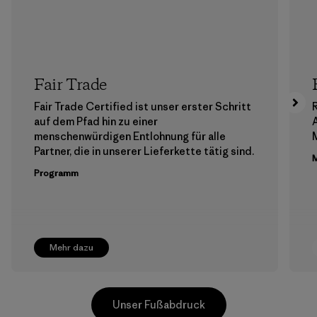
Fair Trade
Fair Trade Certified ist unser erster Schritt
auf dem Pfad hin zu einer
menschenwürdigen Entlohnung für alle
M
Partner, die in unserer Lieferkette tätig sind.
M
Programm
Mehr dazu
Unser Fußabdruck