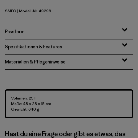
SMFO
| Modell-Nr. 49298
Smolder Blue w/Forge Grey
Passform
Spezifikationen & Features
Materialien & Pflegehinweise
Volumen: 25 l
Maße: 48 x 28 x 15 cm
Gewicht: 640 g
Hast du eine Frage oder gibt es etwas, das