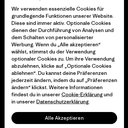
Business Unusual
Karriere
Wir verwenden essenzielle Cookies für
Klimaziele
Pressekontakt
grundlegende Funktionen unserer Website.
Diese sind immer aktiv. Optionale Cookies
1% For The Planet
Industry program
dienen der Durchführung von Analysen und
Wie wir finanzieren
Affiliate-Programm
dem Schalten von personalisierter
Werbung. Wenn du „Alle akzeptieren“
Geschenkgutscheine
Patagonia Deutschland
wählst, stimmst du der Verwendung
Seitenverzeichnis
optionaler Cookies zu. Um ihre Verwendung
Stores in deiner
abzulehnen, klicke auf „Optionale Cookies
Nähe
ablehnen“. Du kannst deine Präferenzen
jederzeit ändern, indem du auf „Präferenzen
ändern“ klickst. Weitere Informationen
findest du in unserer
Cookie-Erklärung
und
in unserer
Datenschutzerklärung
.
© 2026 Patagonia, Inc. All Rights Reserved.
Alle Akzeptieren
Deutsch