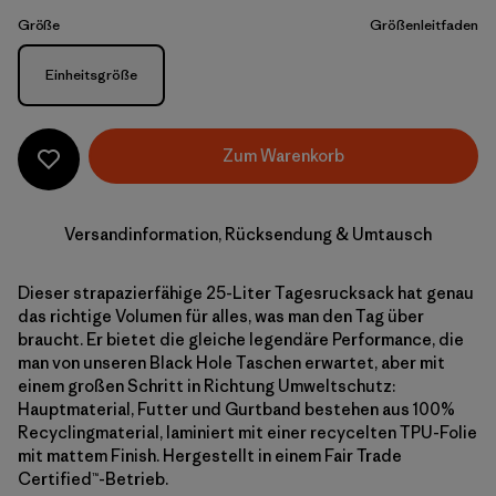
Größe
Größenleitfaden
Größe
Einheitsgröße
Zum Warenkorb
Versandinformation, Rücksendung & Umtausch
Dieser strapazierfähige 25-Liter Tagesrucksack hat genau
das richtige Volumen für alles, was man den Tag über
braucht. Er bietet die gleiche legendäre Performance, die
man von unseren Black Hole Taschen erwartet, aber mit
einem großen Schritt in Richtung Umweltschutz:
Hauptmaterial, Futter und Gurtband bestehen aus 100%
Recyclingmaterial, laminiert mit einer recycelten TPU-Folie
mit mattem Finish. Hergestellt in einem Fair Trade
Certified™-Betrieb.