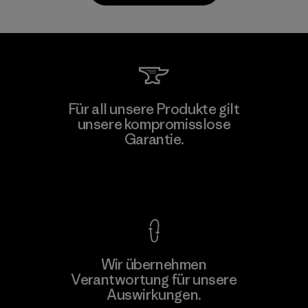
Kanaan Bao Loc Co., Ltd.
Für all unsere Produkte gilt
unsere kompromisslose
Factory
M
Garantie.
Kompromisslose Garantie
Wir übernehmen
Mehr dazu
Verantwortung für unsere
Auswirkungen.