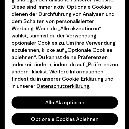
Diese sind immer aktiv. Optionale Cookies
1% For The Planet
Industry program
dienen der Durchführung von Analysen und
Wie wir finanzieren
Affiliate-Programm
dem Schalten von personalisierter
Werbung. Wenn du „Alle akzeptieren“
Geschenkgutscheine
Patagonia Deutschland
wählst, stimmst du der Verwendung
Seitenverzeichnis
optionaler Cookies zu. Um ihre Verwendung
Stores in deiner
abzulehnen, klicke auf „Optionale Cookies
Nähe
ablehnen“. Du kannst deine Präferenzen
jederzeit ändern, indem du auf „Präferenzen
ändern“ klickst. Weitere Informationen
findest du in unserer
Cookie-Erklärung
und
in unserer
Datenschutzerklärung
.
© 2026 Patagonia, Inc. All Rights Reserved.
Alle Akzeptieren
Deutsch
Optionale Cookies Ablehnen