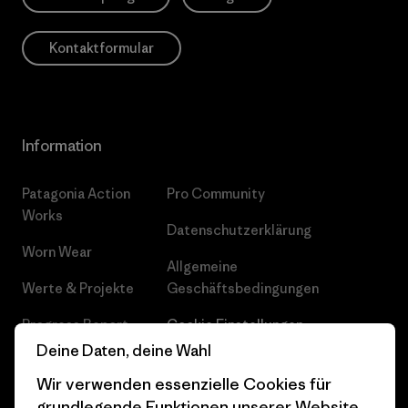
Kontaktformular
Information
Patagonia Action
Pro Community
Works
Datenschutzerklärung
Worn Wear
Allgemeine
Werte & Projekte
Geschäftsbedingungen
Progress Report
Cookie Einstellungen
Deine Daten, deine Wahl
Business Unusual
Karriere
Wir verwenden essenzielle Cookies für
Klimaziele
Pressekontakt
grundlegende Funktionen unserer Website.