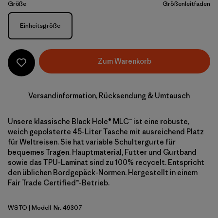
Größe
Größenleitfaden
Größe
Einheitsgröße
Zum Warenkorb
Versandinformation, Rücksendung & Umtausch
Unsere klassische Black Hole® MLC™ ist eine robuste,
weich gepolsterte 45-Liter Tasche mit ausreichend Platz
für Weltreisen. Sie hat variable Schultergurte für
bequemes Tragen. Hauptmaterial, Futter und Gurtband
sowie das TPU-Laminat sind zu 100% recycelt. Entspricht
den üblichen Bordgepäck-Normen. Hergestellt in einem
Fair Trade Certified™-Betrieb.
WSTO
| Modell-Nr. 49307
Weathered Stone