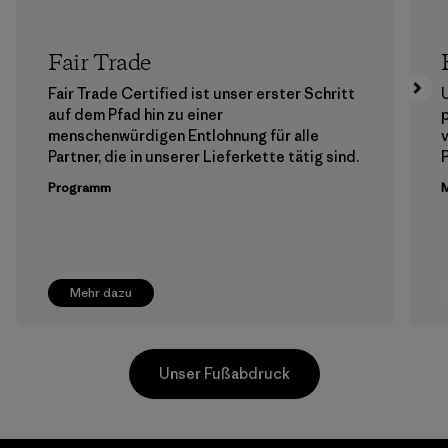
Fair Trade
Fair Trade Certified ist unser erster Schritt
auf dem Pfad hin zu einer
menschenwürdigen Entlohnung für alle
Partner, die in unserer Lieferkette tätig sind.
Programm
M
Mehr dazu
Unser Fußabdruck