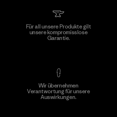
Kanaan Bao Loc Co., Ltd.
Für all unsere Produkte gilt
unsere kompromisslose
Factory
M
Garantie.
Kompromisslose Garantie
Wir übernehmen
Mehr dazu
Verantwortung für unsere
Auswirkungen.
Unser Fußabdruck