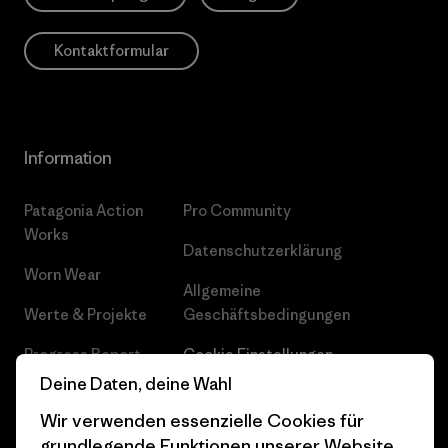
Kontaktformular
Information
Patagonia Action
Pro Community
Works
Datenschutzerklärung
Worn Wear
Allgemeine
Werte & Projekte
Geschäftsbedingungen
Progress Report
Cookie Einstellungen
Deine Daten, deine Wahl
Business Unusual
Karriere
Wir verwenden essenzielle Cookies für
Klimaziele
Pressekontakt
grundlegende Funktionen unserer Website.