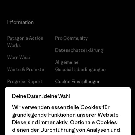
Information
Patagonia Action
Pro Community
Works
Datenschutzerklärung
Worn Wear
Allgemeine
Werte & Projekte
Geschäftsbedingungen
Progress Report
Cookie Einstellungen
Business Unusual
Karriere
Deine Daten, deine Wahl
Klimaziele
Pressekontakt
Wir verwenden essenzielle Cookies für
grundlegende Funktionen unserer Website.
1% For The Planet
Industry program
Diese sind immer aktiv. Optionale Cookies
dienen der Durchführung von Analysen und
Wie wir finanzieren
Affiliate-Programm