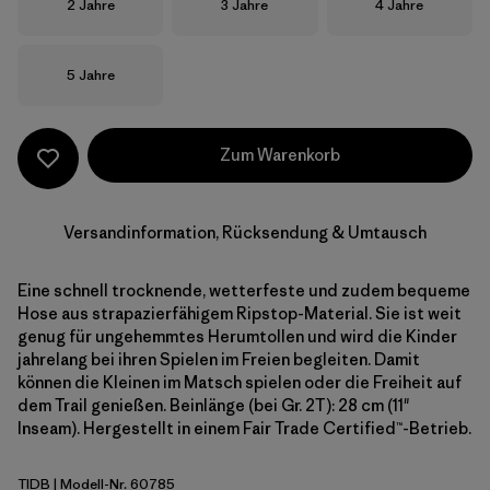
Größe
Größe
Größe
2 Jahre
3 Jahre
4 Jahre
Größe
5 Jahre
Zum Warenkorb
Versandinformation, Rücksendung & Umtausch
Eine schnell trocknende, wetterfeste und zudem bequeme
Hose aus strapazierfähigem Ripstop-Material. Sie ist weit
genug für ungehemmtes Herumtollen und wird die Kinder
jahrelang bei ihren Spielen im Freien begleiten. Damit
können die Kleinen im Matsch spielen oder die Freiheit auf
dem Trail genießen. Beinlänge (bei Gr. 2T): 28 cm (11"
Inseam). Hergestellt in einem Fair Trade Certified™-Betrieb.
TIDB
| Modell-Nr. 60785
Tidepool Blue