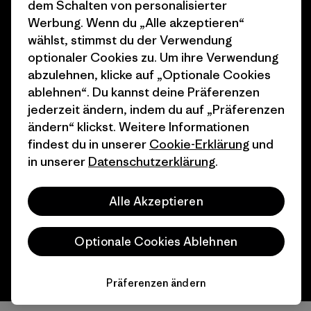
dem Schalten von personalisierter
Geschenkgutscheine
Patagonia Deutschland
Werbung. Wenn du „Alle akzeptieren“
Seitenverzeichnis
wählst, stimmst du der Verwendung
Stores in deiner
optionaler Cookies zu. Um ihre Verwendung
Nähe
abzulehnen, klicke auf „Optionale Cookies
ablehnen“. Du kannst deine Präferenzen
jederzeit ändern, indem du auf „Präferenzen
ändern“ klickst. Weitere Informationen
findest du in unserer
Cookie-Erklärung
und
© 2026 Patagonia, Inc. All Rights Reserved.
in unserer
Datenschutzerklärung
.
Alle Akzeptieren
Deutsch
Optionale Cookies Ablehnen
Präferenzen ändern