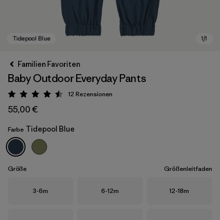
Familien Favoriten
Baby Outdoor Everyday Pants
12
Rezensionen
Bewertung: 4.5 / 5
55,00 €
Tidepool Blue
Farbe
Tidepool Blue
Größe
Größenleitfaden
Größe
Größe
Größe
3-6m
6-12m
12-18m