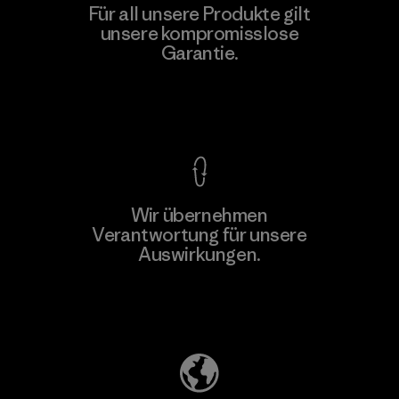
Hirdaramani Industries (Pvt)
Für all unsere Produkte gilt
Ltd. - Kuruwita
unsere kompromisslose
M
Garantie.
Factory
Kompromisslose Garantie
Wir übernehmen
Mehr dazu
Verantwortung für unsere
Auswirkungen.
Unser Fußabdruck