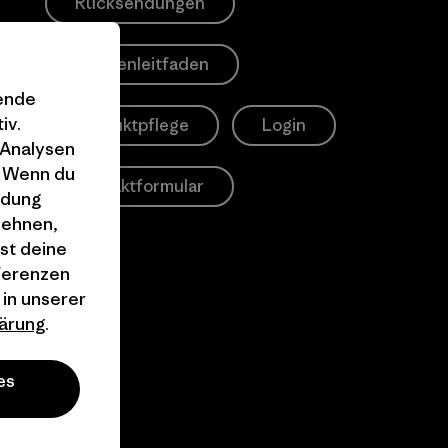
Rücksendungen
Größenleitfaden
gende
iv.
Produktpflege
Login
 Analysen
. Wenn du
Kontaktformular
ndung
lehnen,
st deine
äferenzen
 in unserer
ärung
.
es