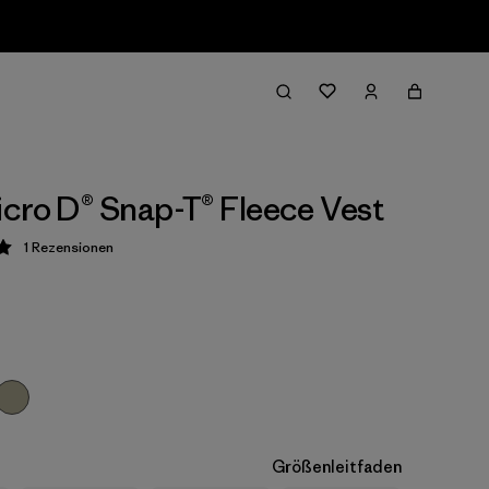
cro D® Snap-T® Fleece Vest
1
Rezensionen
ung: 5 / 5
Größenleitfaden