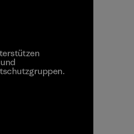
terstützen
 und
tschutzgruppen.
agonia Action Works