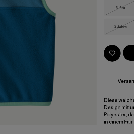
Größe
3-6m
Nicht li
Größe
3 Jahre
Nicht li
Versan
Diese weich
Design mit u
Polyester, d
in einem Fair