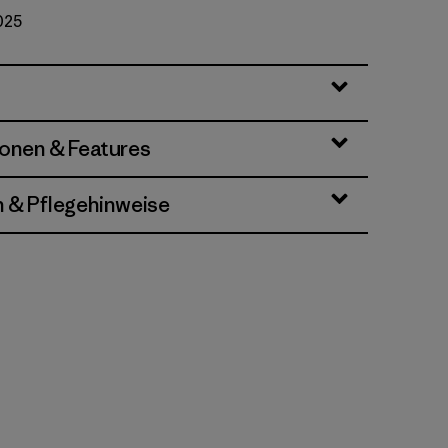
025
ionen & Features
n & Pflegehinweise