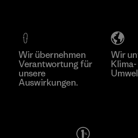
Supertex El
Pettenati
wurden.
Salvador
Material-supplier
Materialien
Factory
Mehr dazu
Mehr dazu
Wir übernehmen
Wir un
Verantwortung für
Klima-
unsere
Umwel
Auswirkungen.
Besuche Pat
Unser Fußabdruck