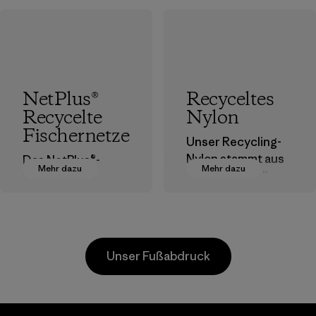
NetPlus®
Recyceltes
Recycelte
Nylon
Fischernetze
Unser Recycling-
Nylon stammt aus
Das NetPlus®-
Mehr dazu
Mehr dazu
postindustriellen
Material wird zu
Faserresten,
100 % aus
Ausschuss von
recycelten,
Webereien und
ausrangierten
recycelten
Fischernetzen
Unser Fußabdruck
Postconsumer-
hergestellt, die von
Materialien.
Fischereigemeind
en auf der ganzen
Materialien
Welt gesammelt