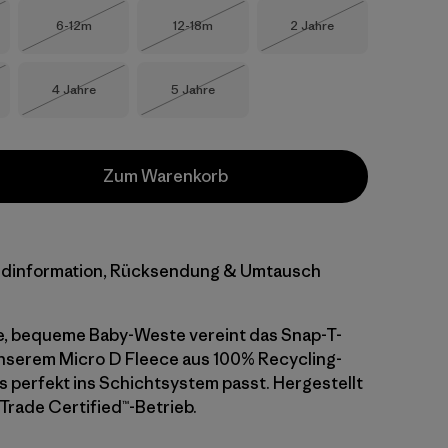
Größe
Größe
Größe
6-12m
12-18m
2 Jahre
eferbar
Nicht lieferbar
Nicht lieferbar
Nicht lieferbar
Größe
Größe
4 Jahre
5 Jahre
eferbar
Nicht lieferbar
Nicht lieferbar
Zum Warenkorb
dinformation, Rücksendung & Umtausch
e, bequeme Baby-Weste vereint das Snap-T-
nserem Micro D Fleece aus 100% Recycling-
as perfekt ins Schichtsystem passt. Hergestellt
 Trade Certified™-Betrieb.