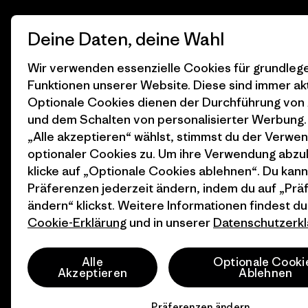
Durch Klicken auf die Anmelden Taste, erkläre mich damit
Deine Daten, deine Wahl
einverstanden, dass Patagonia meine E-Mail-Adresse
verarbeitet und mir E-Mails für Produkt-Highlights, spannende
Stories, Informationen über Aktivismus, Veranstaltungen und
Wir verwenden essenzielle Cookies für grundle
mehr gemäß der
Datenschutzerklärung
von Patagonia zusendet.
Funktionen unserer Website. Diese sind immer akt
Optionale Cookies dienen der Durchführung von
Anmelden
und dem Schalten von personalisierter Werbung
„Alle akzeptieren“ wählst, stimmst du der Verwe
optionaler Cookies zu. Um ihre Verwendung abzu
klicke auf „Optionale Cookies ablehnen“. Du kann
Präferenzen jederzeit ändern, indem du auf „Pr
ändern“ klickst. Weitere Informationen findest du
Cookie-Erklärung
und in unserer
Datenschutzerkl
© 2026 Patagonia, Inc. All Rights Reserved.
Alle
Optionale Cooki
Akzeptieren
Ablehnen
Präferenzen ändern