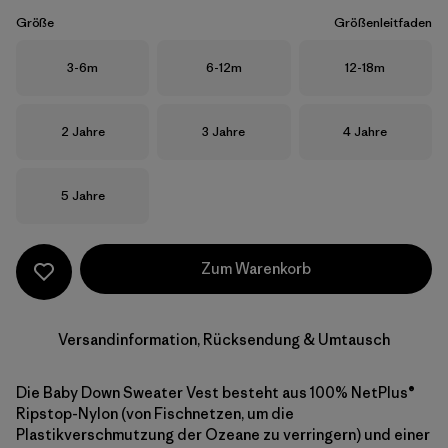
Größe
Größenleitfaden
Größe
Größe
Größe
3-6m
6-12m
12-18m
Größe
Größe
Größe
2 Jahre
3 Jahre
4 Jahre
Größe
5 Jahre
Zum Warenkorb
Versandinformation, Rücksendung & Umtausch
Die Baby Down Sweater Vest besteht aus 100% NetPlus®
Ripstop-Nylon (von Fischnetzen, um die
Plastikverschmutzung der Ozeane zu verringern) und einer