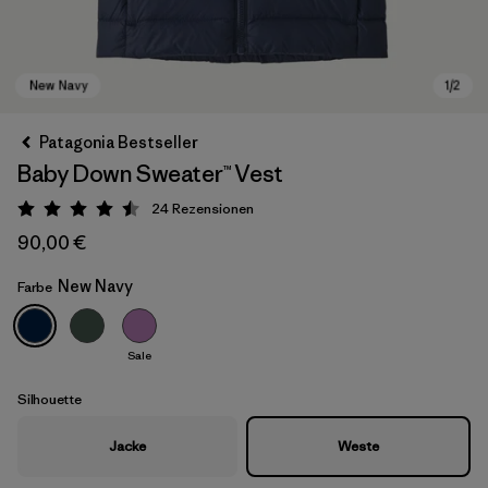
Patagonia Bestseller
Baby Down Sweater™ Vest
24
Rezensionen
Bewertung: 4.5 / 5
90,00 €
New Navy
Farbe
New Navy
Sale
Silhouette
Jacke
Weste