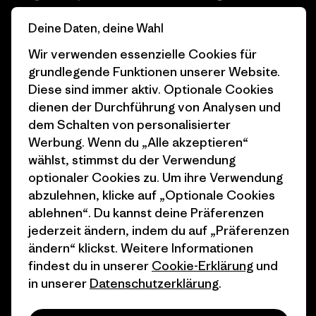
Business Unusual
Karriere
Deine Daten, deine Wahl
Klimaziele
Pressekontakt
Wir verwenden essenzielle Cookies für
grundlegende Funktionen unserer Website.
1% For The Planet
Industry program
Diese sind immer aktiv. Optionale Cookies
dienen der Durchführung von Analysen und
Wie wir finanzieren
Affiliate-Programm
dem Schalten von personalisierter
Geschenkgutscheine
Patagonia Deutschland
Werbung. Wenn du „Alle akzeptieren“
Seitenverzeichnis
wählst, stimmst du der Verwendung
Stores in deiner
optionaler Cookies zu. Um ihre Verwendung
Nähe
abzulehnen, klicke auf „Optionale Cookies
ablehnen“. Du kannst deine Präferenzen
jederzeit ändern, indem du auf „Präferenzen
ändern“ klickst. Weitere Informationen
findest du in unserer
Cookie-Erklärung
und
© 2026 Patagonia, Inc. All Rights Reserved.
in unserer
Datenschutzerklärung
.