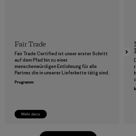
Fair Trade
Fair Trade Certified ist unser erster Schritt
auf dem Pfad hin zu einer
menschenwürdigen Entlohnung für alle
Partner, die in unserer Lieferkette tätig sind.
h
Programm
M
Mehr dazu