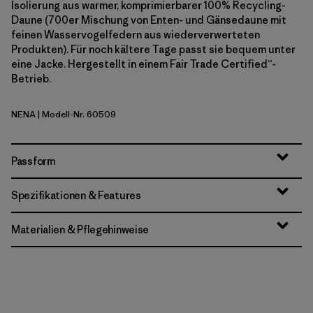
Isolierung aus warmer, komprimierbarer 100% Recycling-
Daune (700er Mischung von Enten- und Gänsedaune mit
feinen Wasservogelfedern aus wiederverwerteten
Produkten). Für noch kältere Tage passt sie bequem unter
eine Jacke. Hergestellt in einem Fair Trade Certified™-
Betrieb.
NENA
| Modell-Nr. 60509
New Navy
Passform
Spezifikationen & Features
Materialien & Pflegehinweise