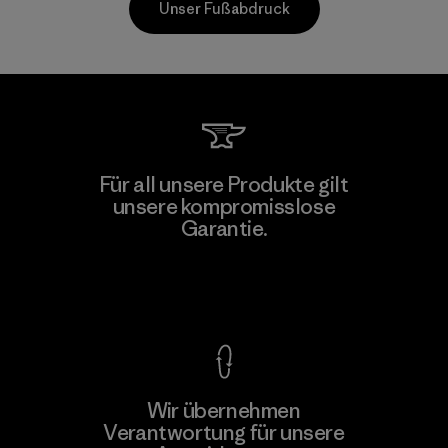
Unser Fußabdruck
Mitsui Bussan Techno Products
Für all unsere Produkte gilt
CO., LTD/"Pertex"
unsere kompromisslose
Garantie.
Material-supplier
F
Kompromisslose Garantie
Wir übernehmen
Mehr dazu
Verantwortung für unsere