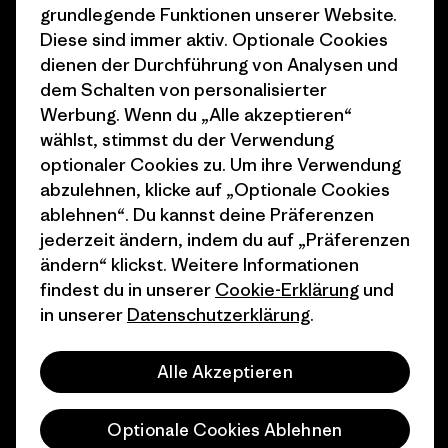
grundlegende Funktionen unserer Website.
Wie wir finanzieren
Affiliate-Programm
Diese sind immer aktiv. Optionale Cookies
dienen der Durchführung von Analysen und
Geschenkgutscheine
Patagonia Deutschland
dem Schalten von personalisierter
Seitenverzeichnis
Stores in deiner
Werbung. Wenn du „Alle akzeptieren“
Nähe
wählst, stimmst du der Verwendung
optionaler Cookies zu. Um ihre Verwendung
abzulehnen, klicke auf „Optionale Cookies
ablehnen“. Du kannst deine Präferenzen
jederzeit ändern, indem du auf „Präferenzen
© 2026 Patagonia, Inc. All Rights Reserved.
ändern“ klickst. Weitere Informationen
findest du in unserer
Cookie-Erklärung
und
in unserer
Datenschutzerklärung
.
Deutsch
Alle Akzeptieren
Optionale Cookies Ablehnen