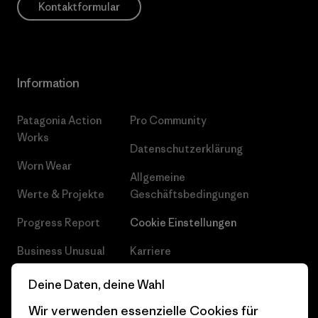
Kontaktformular
Information
Patagonia Action
Pro Community
Works
Datenschutzerklärung
Worn Wear
Allgemeine
Werte & Projekte
Geschäftsbedingungen
Progress Report
Cookie Einstellungen
Business Unusual
Karriere
Klimaziele
Pressekontakt
Deine Daten, deine Wahl
1% For The Planet
Industry program
Wir verwenden essenzielle Cookies für