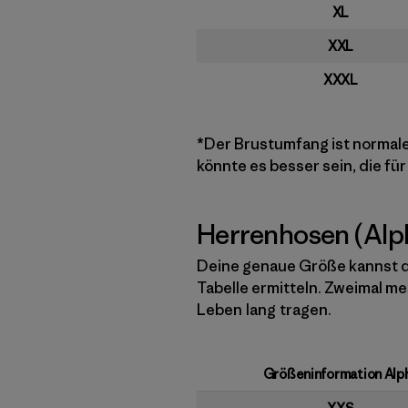
XL
XXL
XXXL
*Der Brustumfang ist normale
könnte es besser sein, die f
Herrenhosen (Alp
Deine genaue Größe kannst 
Tabelle ermitteln. Zweimal me
Leben lang tragen.
Größeninformation Alp