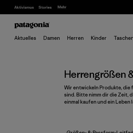
Mehr
Aktivismus
Stories
Aktuelles
Damen
Herren
Kinder
Tasche
Herrengrößen 
Wir entwickeln Produkte, die f
sind. Bitte nimm dir die Zeit
einmal kaufen und ein Leben l
Größen- & Passform-Leitfa