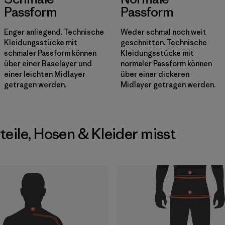
Passform
Passform
Enger anliegend. Technische
Weder schmal noch weit
Kleidungsstücke mit
geschnitten. Technische
schmaler Passform können
Kleidungsstücke mit
über einer Baselayer und
normaler Passform können
einer leichten Midlayer
über einer dickeren
getragen werden.
Midlayer getragen werden.
eile, Hosen & Kleider misst