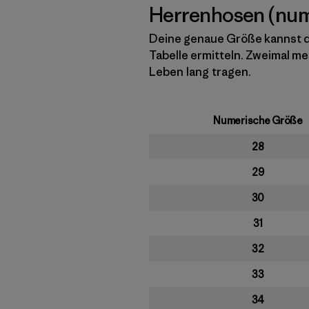
Herrenhosen (num
Deine genaue Größe kannst 
Tabelle ermitteln. Zweimal me
Leben lang tragen.
Numerische Größe
28
29
30
31
32
33
34