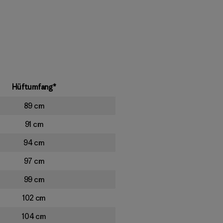
Hüftumfang*
89 cm
91 cm
94 cm
97 cm
99 cm
102 cm
104 cm