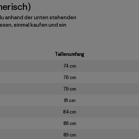
erisch)
du anhand der unten stehenden
ssen, einmal kaufen und ein
Taillenumfang
74 cm
76 cm
79 cm
81 cm
84 cm
86 cm
89 cm