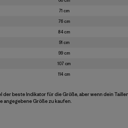
66 cm
71 cm
76 cm
84 cm
91 cm
99 cm
107 cm
114 cm
el der beste Indikator für die Größe, aber wenn dein Taill
ille angegebene Größe zu kaufen.