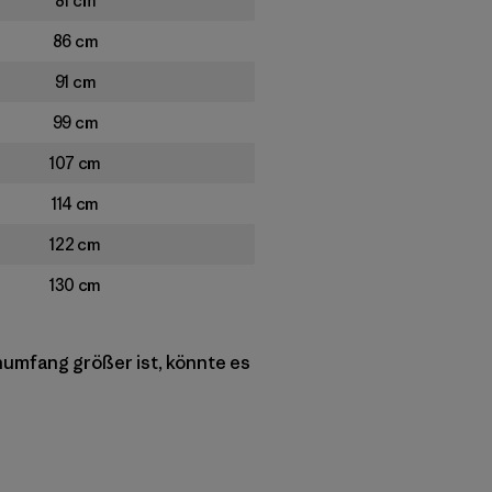
81 cm
86 cm
91 cm
99 cm
107 cm
114 cm
122 cm
130 cm
enumfang größer ist, könnte es