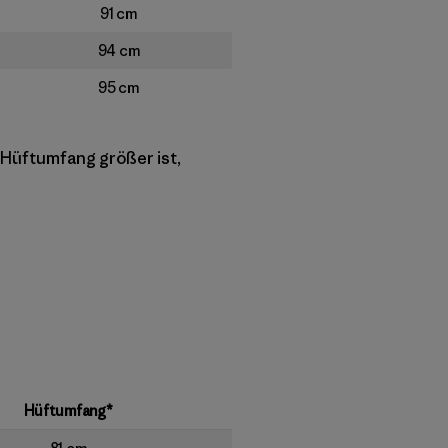
91 cm
94 cm
95 cm
 Hüftumfang größer ist,
Hüftumfang*