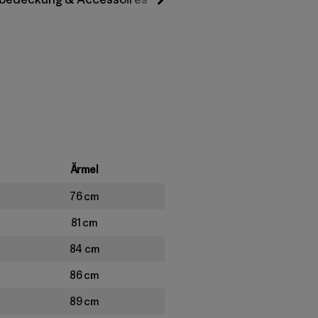
Ärmel
76 cm
81 cm
84 cm
86 cm
89 cm