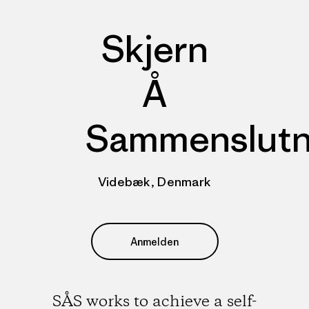
Skjern
Å
Sammenslutn
Videbæk, Denmark
Anmelden
SÅS works to achieve a self-