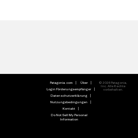
Patagonia.com
Über
© 2026 Patagonia,
Inc. Alle Rechte
Login Förderungsempfänger
vorbehalten.
Datenschutzerklärung
Nutzungsbedingungen
Kontakt
Do Not Sell My Personal
Information