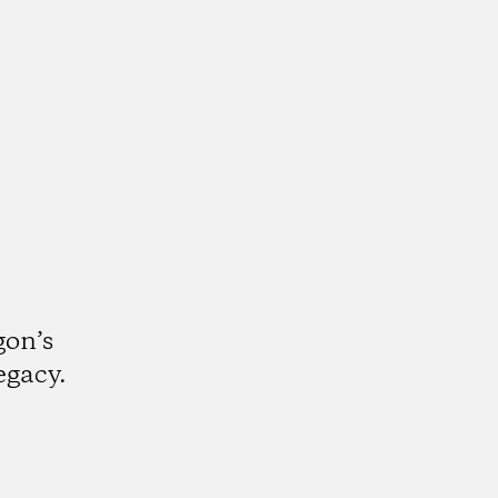
gon’s
egacy.
gram