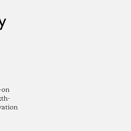
y
s-on
xth-
vation