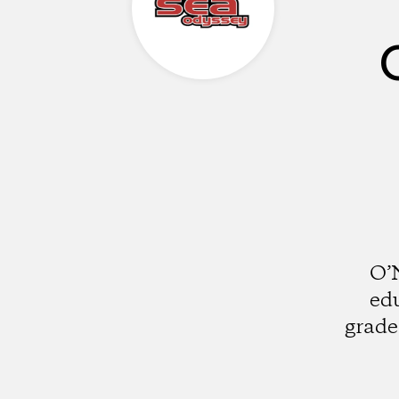
O’N
edu
grade