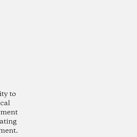
ty to
cal
oyment
eating
nment.