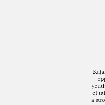
Kuja
op
youth
of ta
a str