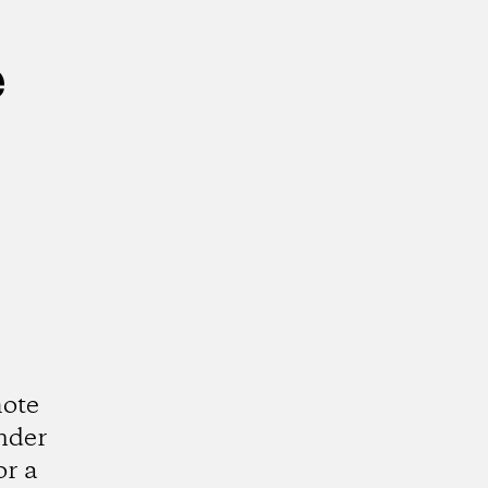
e
ote
nder
or a