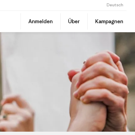
Deutsch
Diesen
Anmelden
Über
Kampagnen
Beitrag
Auf
teilen
Linked
Grante
teilen