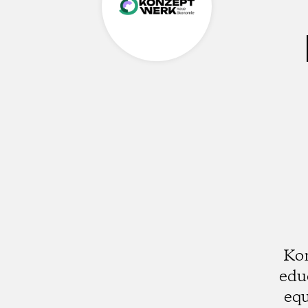
Ko
edu
equ