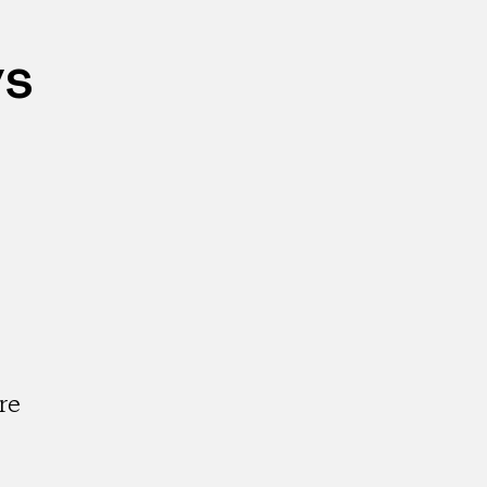
ys
re