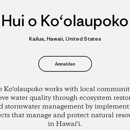
Hui o Ko‘olaupoko
Kailua, Hawaii, United States
Anmelden
o Ko‘olaupoko works with local communiti
ve water quality through ecosystem resto
d stormwater management by implement
ects that manage and protect natural reso
in Hawai‘i.