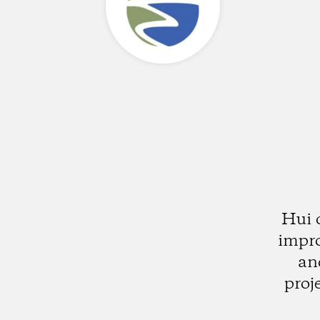
Hui 
impro
an
proj