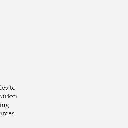
es to
ration
ing
urces