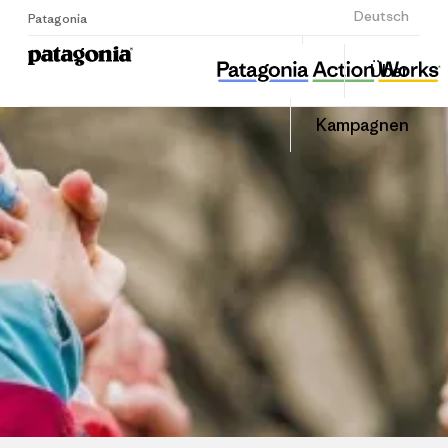
Anmelden
Deutsch
Patagonia
Food System 6
Diesen
Über
Beitrag
Home
Auf
teilen
Linked
Grante
Kampagnen
teilen