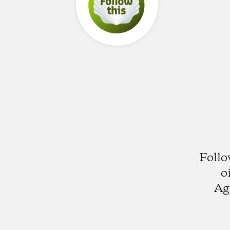
Follo
o
Ag