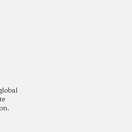
global
te
on.
k
tagram