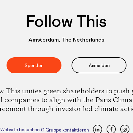
Follow This
Amsterdam, The Netherlands
Spenden
Anmelden
w This unites green shareholders to push 
il companies to align with the Paris Clima
reement through investor-led climate acti
LinkedIn
Faceboo
Ins
Website besuchen
Gruppe kontaktieren