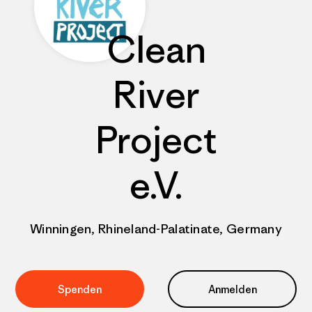
Clean
River
Project
e.V.
Winningen, Rhineland-Palatinate, Germany
Spenden
Anmelden