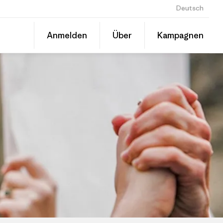
Deutsch
Diesen
Anmelden
Über
Kampagnen
Beitrag
Auf
teilen
Linked
Grante
teilen